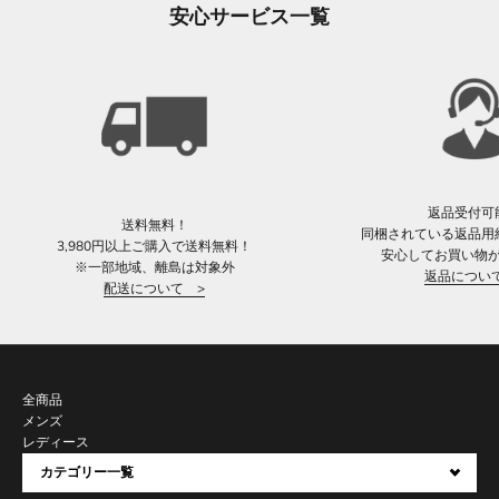
安心サービス一覧
返品受付可
送料無料！
同梱されている返品用
3,980円以上ご購入で送料無料！
安心してお買い物
※一部地域、離島は対象外
返品につい
配送について >
全商品
メンズ
レディース
カテゴリー一覧