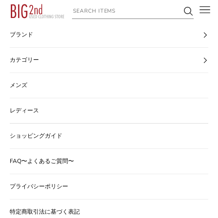
コンテンツへスキップ
ヴィンテージ古着のオンライン通販なら【公式】古着屋BIG2nd
ブランド
カテゴリー
メンズ
レディース
ショッピングガイド
FAQ〜よくあるご質問〜
プライバシーポリシー
特定商取引法に基づく表記