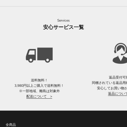
Services
安心サービス一覧
返品受付可
送料無料！
同梱されている返品用
3,980円以上ご購入で送料無料！
安心してお買い物
※一部地域、離島は対象外
返品につい
配送について >
全商品