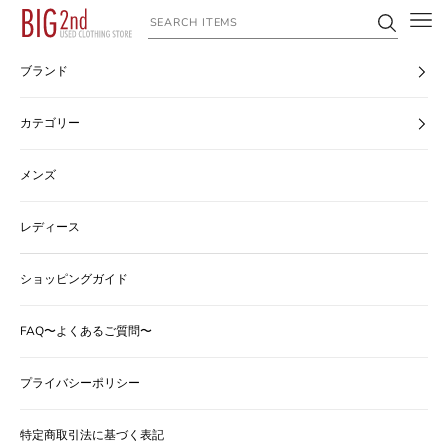
コンテンツへスキップ
ヴィンテージ古着のオンライン通販なら【公式】古着屋BIG2nd
ブランド
カテゴリー
メンズ
レディース
ショッピングガイド
FAQ〜よくあるご質問〜
プライバシーポリシー
特定商取引法に基づく表記