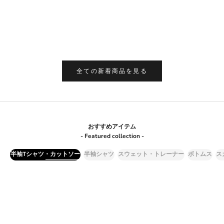
KAPITAL キャピタル 日本製 半袖 ヘンリーネッ
未使用 CUNE キューン 20周
ク Tシャツ 4 ホワイト メンズ
ピーターラビット コラボ 半
セール価格
セー
¥2,970
¥4,6
ュ メ
全ての新着商品を見る
おすすめアイテム
- Featured collection -
半袖Tシャツ・カットソー
半袖シャツ
スウェット・トレーナー
ボトムス
ス