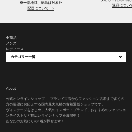
※一部地域、離島は対象外
返品につい
配送について >
全商品
メンズ
レディース
カテゴリー一覧
About
公式オンラインショップ — ブランド古着からファッション古着まで多くの
方の要望にお応えする国内最大規模の古着通販ショップです。
ヴィンテージをはじめ、人気のインポートブランド、おすすめのファッショ
ンテイストなど幅広いラインナップを展開中！
あなたのお気にりの1着が探せます！