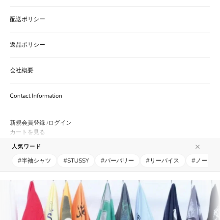
配送ポリシー
返品ポリシー
会社概要
Contact Information
新規会員登録
ログイン
/
カートを見る
カート
×
人気ワード
カートが空です
#
#
#
#
#
半袖シャツ
STUSSY
バーバリー
リーバイス
ノースフ