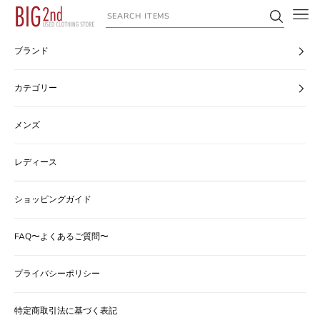
コンテンツへスキップ
ヴィンテージ古着のオンライン通販なら【公式】古着屋BIG2nd
ブランド
カテゴリー
メンズ
レディース
ショッピングガイド
FAQ〜よくあるご質問〜
プライバシーポリシー
特定商取引法に基づく表記