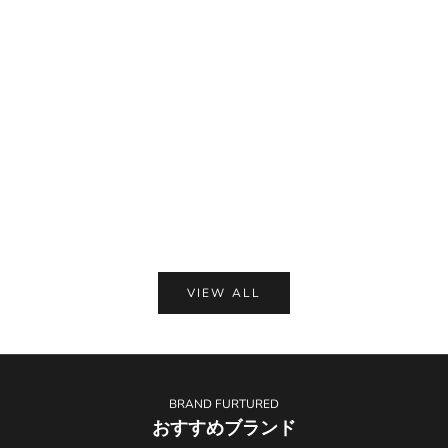
KAPITAL キャピタル 日本製 半袖 ヘンリーネッ
未使用 CUNE キューン 20周
ク Tシャツ 4 ホワイト メンズ
ピーターラビット コラボ 半
セール価格
セー
¥2,970
¥4,6
ュ メ
VIEW ALL
BRAND FURTURED
おすすめブランド