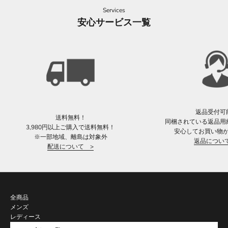
Services
安心サービス一覧
返品受付可
送料無料！
同梱されている返品用
3,980円以上ご購入で送料無料！
安心してお買い物
※一部地域、離島は対象外
返品につい
配送について >
全商品
メンズ
レディース