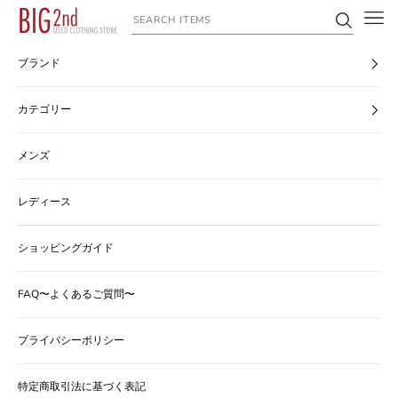
コンテンツへスキップ
ヴィンテージ古着のオンライン通販なら【公式】古着屋BIG2nd
ブランド
カテゴリー
メンズ
レディース
ショッピングガイド
FAQ〜よくあるご質問〜
プライバシーポリシー
特定商取引法に基づく表記