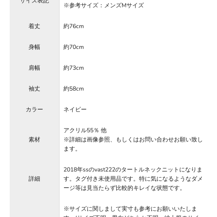
サイズ表記
※参考サイズ：メンズMサイズ
着丈
約76cm
身幅
約70cm
肩幅
約73cm
袖丈
約58cm
カラー
ネイビー
アクリル55％ 他
素材
※詳細は画像参照、もしくはお問い合わせお願い致し
ます。
2018年ssのvast222のタートルネックニットになりま
詳細
す。タグ付き未使用品です。特に気になるようなダメ
ージ等は見当たらず比較的キレイな状態です。
※サイズに関しまして実寸も参考にお願いいたしま