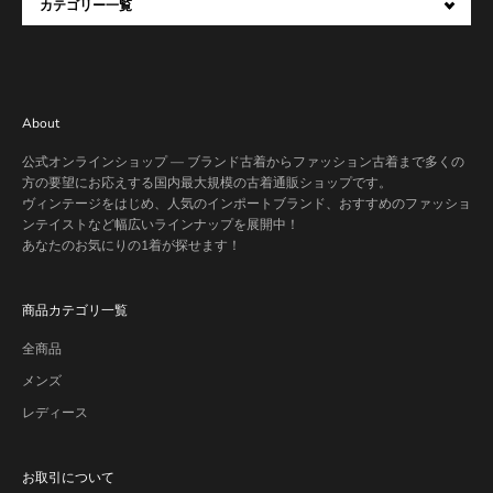
カテゴリー一覧
About
公式オンラインショップ — ブランド古着からファッション古着まで多くの
方の要望にお応えする国内最大規模の古着通販ショップです。
ヴィンテージをはじめ、人気のインポートブランド、おすすめのファッショ
ンテイストなど幅広いラインナップを展開中！
あなたのお気にりの1着が探せます！
商品カテゴリ一覧
全商品
メンズ
レディース
お取引について