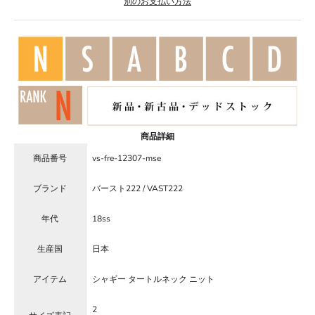
別のお支払い方法
商品詳細
商品番号
vs-fre-12307-mse
ブランド
バースト222 / VAST222
年代
18ss
生産国
日本
アイテム
シャギー タートルネック ニット
2