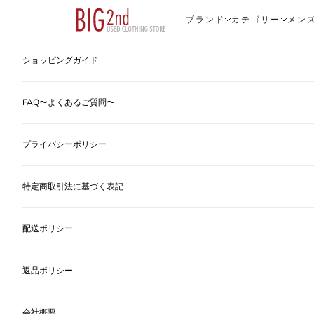
コンテンツへスキップ
ヴィンテージ古着のオンライン通販なら【公式】古着屋BIG2nd
ブランド
カテゴリー
メン
ショッピングガイド
FAQ〜よくあるご質問〜
プライバシーポリシー
特定商取引法に基づく表記
配送ポリシー
返品ポリシー
会社概要