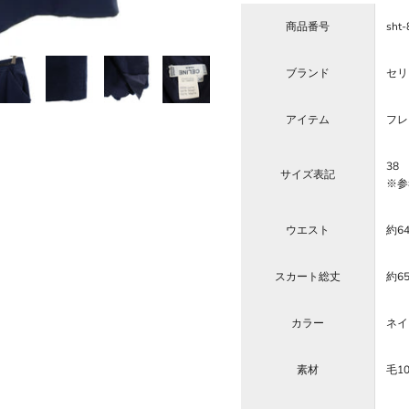
商品番号
sht-
ブランド
セリー
アイテム
フレ
38
サイズ表記
※参
ウエスト
約6
スカート総丈
約6
カラー
ネイ
素材
毛1