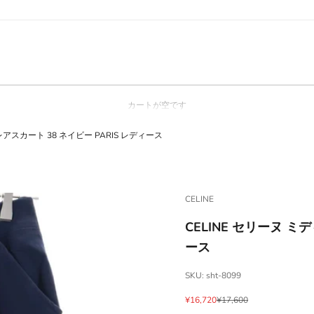
カートが空です
レアスカート 38 ネイビー PARIS レディース
CELINE
CELINE セリーヌ ミ
ース
SKU: sht-8099
セール価格
通常価格
¥16,720
¥17,600