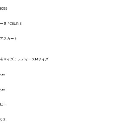
8099
ヌ / CELINE
アスカート
考サイズ：レディースMサイズ
4cm
5cm
ビー
00％