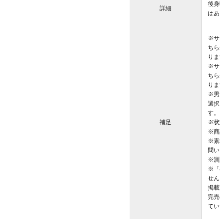
後身
詳細
はあ
※サ
ちら
りま
※サ
ちら
りま
※男
選択
す。
補足
※状
※商
※素
問い
※測
※「
せん
掲載
完売
てい