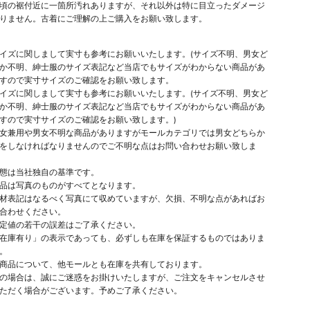
頃の裾付近に一箇所汚れありますが、それ以外は特に目立ったダメージ
りません。古着にご理解の上ご購入をお願い致します。
イズに関しまして実寸も参考にお願いいたします。(サイズ不明、男女ど
か不明、紳士服のサイズ表記など当店でもサイズがわからない商品があ
すので実寸サイズのご確認をお願い致します。
イズに関しまして実寸も参考にお願いいたします。(サイズ不明、男女ど
か不明、紳士服のサイズ表記など当店でもサイズがわからない商品があ
すので実寸サイズのご確認をお願い致します。)
女兼用や男女不明な商品がありますがモールカテゴリでは男女どちらか
をしなければなりませんのでご不明な点はお問い合わせお願い致しま
態は当社独自の基準です。
品は写真のものがすべてとなります。
材表記はなるべく写真にて収めていますが、欠損、不明な点があればお
合わせください。
定値の若干の誤差はご了承ください。
在庫有り」の表示であっても、必ずしも在庫を保証するものではありま
。
商品について、他モールとも在庫を共有しております。
の場合は、誠にご迷惑をお掛けいたしますが、ご注文をキャンセルさせ
ただく場合がございます。予めご了承ください。