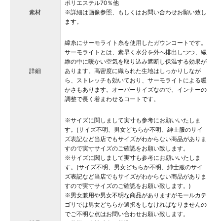
ポリエステル70％他
素材
※詳細は画像参照、もしくはお問い合わせお願い致し
ます。
緯糸にサーモライト糸を使用したガウンコートです。
サーモライトとは、素早く水分を外へ排出しつつ、繊
維の中に暖かい空気を取り込み遮断し保温する効果が
詳細
あります。高密度に織られた生地はしっかりしなが
ら、ストレッチも効いており、サーモライトによる暖
かさもあります。オーバーサイズなので、インナーの
調整で長く着まわせるコートです。
※サイズに関しまして実寸も参考にお願いいたしま
す。(サイズ不明、男女どちらか不明、紳士服のサイ
ズ表記など当店でもサイズがわからない商品がありま
すので実寸サイズのご確認をお願い致します。
※サイズに関しまして実寸も参考にお願いいたしま
す。(サイズ不明、男女どちらか不明、紳士服のサイ
ズ表記など当店でもサイズがわからない商品がありま
すので実寸サイズのご確認をお願い致します。)
※男女兼用や男女不明な商品がありますがモールカテ
ゴリでは男女どちらか選択をしなければなりませんの
でご不明な点はお問い合わせお願い致します。