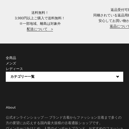
返品受付可
送料無料！
同梱されている返品用
3,980円以上ご購入で送料無料！
安心してお買い物
※一部地域、離島は対象外
返品につい
配送について >
全商品
メンズ
レディース
カテゴリー一覧
About
公式オンラインショップ — ブランド古着からファッション古着まで多くの
方の要望にお応えする国内最大規模の古着通販ショップです。
ヴィンテージをはじめ、人気のインポートブランド、おすすめのファッショ