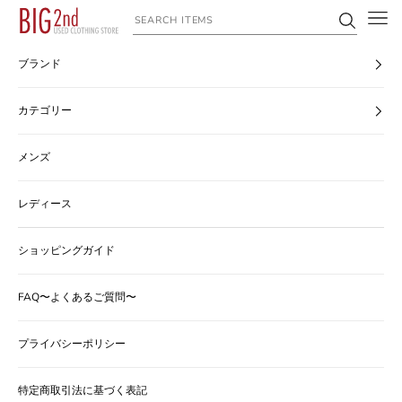
コンテンツへスキップ
ヴィンテージ古着のオンライン通販なら【公式】古着屋BIG2nd
ブランド
カテゴリー
メンズ
レディース
ショッピングガイド
FAQ〜よくあるご質問〜
プライバシーポリシー
特定商取引法に基づく表記