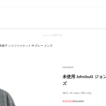
カートが空です
 千鳥格子 シャツジャケット M グレー メンズ
Johnbull
未使用 Johnbull 
ズ
SKU: sh-new-782-mhj
セール価格
通常価格
¥16,610
¥23,650