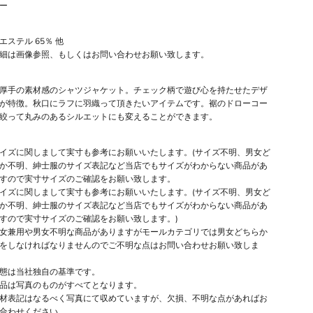
ー
エステル 65％ 他
細は画像参照、もしくはお問い合わせお願い致します。
厚手の素材感のシャツジャケット。チェック柄で遊び心を持たせたデザ
が特徴。秋口にラフに羽織って頂きたいアイテムです。裾のドローコー
絞って丸みのあるシルエットにも変えることができます。
イズに関しまして実寸も参考にお願いいたします。(サイズ不明、男女ど
か不明、紳士服のサイズ表記など当店でもサイズがわからない商品があ
すので実寸サイズのご確認をお願い致します。
イズに関しまして実寸も参考にお願いいたします。(サイズ不明、男女ど
か不明、紳士服のサイズ表記など当店でもサイズがわからない商品があ
すので実寸サイズのご確認をお願い致します。)
女兼用や男女不明な商品がありますがモールカテゴリでは男女どちらか
をしなければなりませんのでご不明な点はお問い合わせお願い致しま
態は当社独自の基準です。
品は写真のものがすべてとなります。
材表記はなるべく写真にて収めていますが、欠損、不明な点があればお
合わせください。