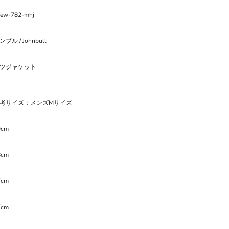
new-782-mhj
ブル / Johnbull
ツジャケット
考サイズ：メンズMサイズ
9cm
8cm
7cm
7cm