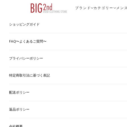
コンテンツへスキップ
ヴィンテージ古着のオンライン通販なら【公式】古着屋BIG2nd
ブランド
カテゴリー
メン
ショッピングガイド
FAQ〜よくあるご質問〜
プライバシーポリシー
特定商取引法に基づく表記
配送ポリシー
返品ポリシー
会社概要