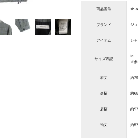
商品番号
sh-
ブランド
ジョン
アイテム
シャ
M
サイズ表記
※参
着丈
約7
身幅
約6
肩幅
約5
袖丈
約5