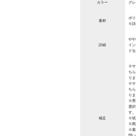
カラー
グレ
ポリ
素材
※詳
やや
詳細
イン
ドを
※サ
ちら
りま
※サ
ちら
りま
※男
選択
す。
補足
※状
※商
※素
問い