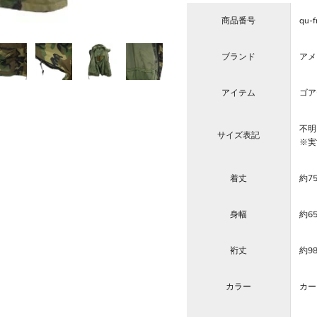
商品番号
qu-f
ブランド
アメリ
アイテム
ゴア
不明
サイズ表記
※実
着丈
約7
身幅
約6
裄丈
約9
カラー
カー