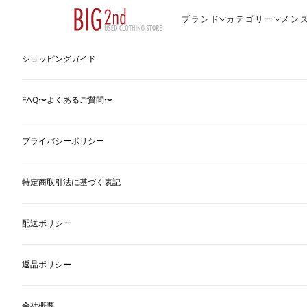
コンテンツへスキップ
ヴィンテージ古着のオンライン通販なら【公式】古着屋BIG2nd
ブランド
カテゴリー
メン
ショッピングガイド
FAQ〜よくあるご質問〜
プライバシーポリシー
特定商取引法に基づく表記
配送ポリシー
返品ポリシー
会社概要