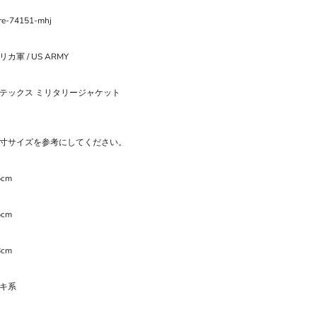
re-74151-mhj
カ軍 / US ARMY
テックス ミリタリージャケット
寸サイズを参考にしてください。
5cm
5cm
8cm
キ系