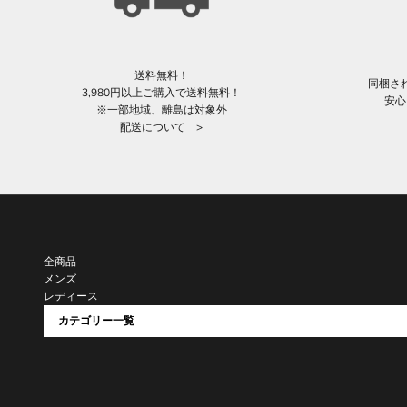
送料無料！
同梱さ
3,980円以上ご購入で送料無料！
安心
※一部地域、離島は対象外
配送について >
全商品
メンズ
レディース
カテゴリー一覧