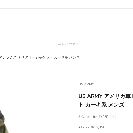
カートが空です
柄 ゴアテックス ミリタリージャケット カーキ系 メンズ
US ARMY
US ARMY アメリカ
ト カーキ系 メンズ
SKU: qu-fre-74151-mhj
セール価格
通常価格
¥12,770
¥15,950