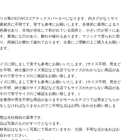
リカ軍のECWCSゴアテックスパーカーになります。内タグがなくサイ
素材共に不明です。実寸も参考にお願いします。全体的に着用によるス
色褪せあり、生地が劣化して剥がれている箇所と、小さい穴が所々にあ
す。裏地にも穴があり、解れや破れもあります。マジックで塗られた箇
り。両袖口が擦れて破れております。古着にご理解の上ご購入をお願い
ます。
イズに関しまして実寸も参考にお願いいたします。(サイズ不明、男女ど
か不明、紳士服のサイズ表記など当店でもサイズがわからない商品があ
すので実寸サイズのご確認をお願い致します。
イズに関しまして実寸も参考にお願いいたします。(サイズ不明、男女ど
か不明、紳士服のサイズ表記など当店でもサイズがわからない商品があ
すので実寸サイズのご確認をお願い致します。)
女兼用や男女不明な商品がありますがモールカテゴリでは男女どちらか
をしなければなりませんのでご不明な点はお問い合わせお願い致しま
態は当社独自の基準です。
品は写真のものがすべてとなります。
材表記はなるべく写真にて収めていますが、欠損、不明な点があればお
合わせください。