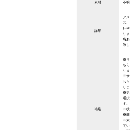
素材
不明
アメ
ズ、
レや
詳細
りま
所あ
致し
※サ
ちら
りま
※サ
ちら
りま
※男
選択
す。
補足
※状
※商
※素
問い