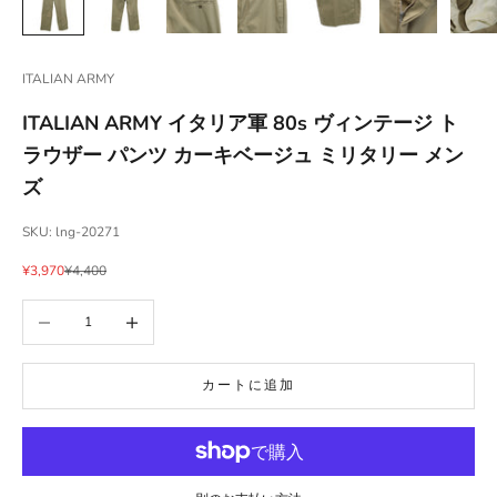
ITALIAN ARMY
ITALIAN ARMY イタリア軍 80s ヴィンテージ ト
ラウザー パンツ カーキベージュ ミリタリー メン
ズ
SKU: lng-20271
セール価格
通常価格
¥3,970
¥4,400
数量を減らす
数量を増やす
カートに追加