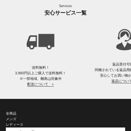
Services
安心サービス一覧
返品受付可
送料無料！
同梱されている返品用
3,980円以上ご購入で送料無料！
安心してお買い物
※一部地域、離島は対象外
返品につい
配送について >
全商品
メンズ
レディース