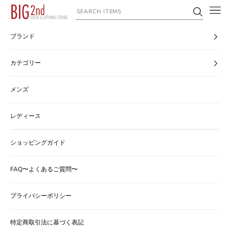
コンテンツへスキップ
ヴィンテージ古着のオンライン通販なら【公式】古着屋BIG2nd
ブランド
カテゴリー
メンズ
レディース
ショッピングガイド
FAQ〜よくあるご質問〜
プライバシーポリシー
特定商取引法に基づく表記