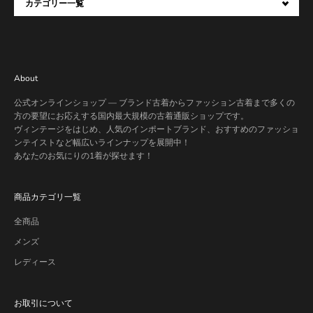
カテゴリー一覧
About
公式オンラインショップ — ブランド古着からファッション古着まで多くの
方の要望にお応えする国内最大規模の古着通販ショップです。
ヴィンテージをはじめ、人気のインポートブランド、おすすめのファッショ
ンテイストなど幅広いラインナップを展開中！
あなたのお気にりの1着が探せます！
商品カテゴリ一覧
全商品
メンズ
レディース
お取引について