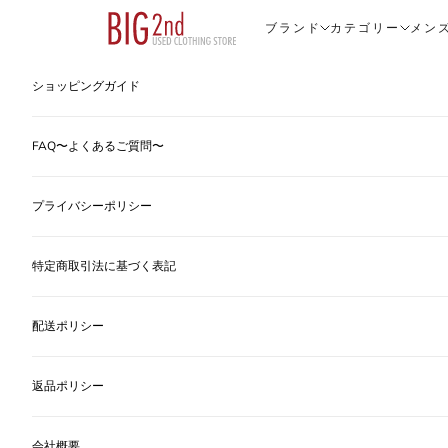
コンテンツへスキップ
ヴィンテージ古着のオンライン通販なら【公式】古着屋BIG2nd
ブランド
カテゴリー
メン
ショッピングガイド
FAQ〜よくあるご質問〜
プライバシーポリシー
特定商取引法に基づく表記
配送ポリシー
返品ポリシー
会社概要