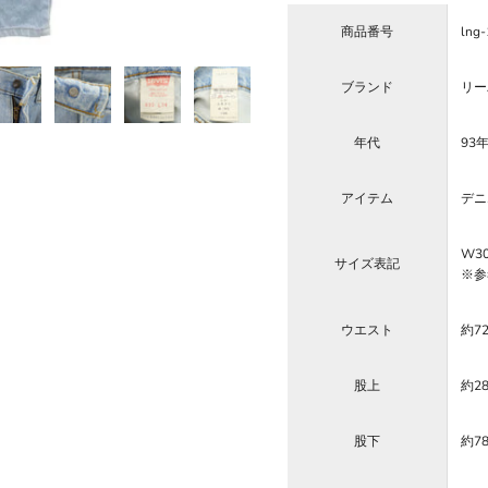
商品番号
lng
ブランド
リーバ
年代
93年
アイテム
デニ
W3
サイズ表記
※参
ウエスト
約7
股上
約2
股下
約7