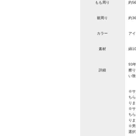
もも周り
約5
裾周り
約3
カラー
アイ
素材
綿1
93
詳細
擦り
い致
※サ
ちら
りま
※サ
ちら
りま
※男
選択