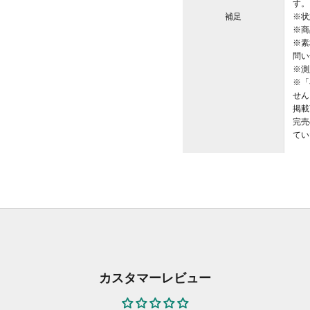
す。
補足
※状
※商
※素
問い
※測
※「
せん
掲載
完売
てい
カスタマーレビュー