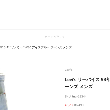
カートが空です
90s 510 デニムパンツ W30 アイスブルー ジーンズ メンズ
Levi's
Levi's リーバイス 9
ーンズ メンズ
SKU: lng-19344
セール価格
通常価格
¥5,280
¥6,490