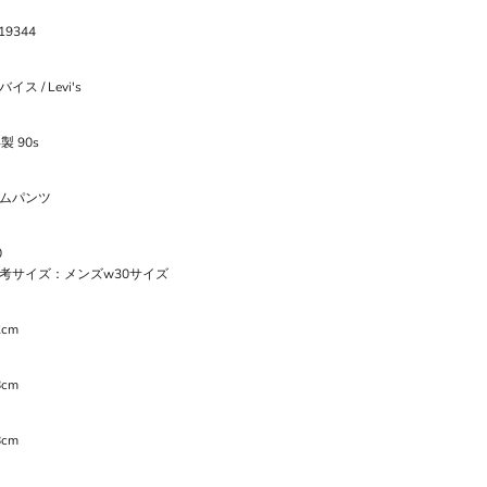
-19344
イス / Levi's
製 90s
ムパンツ
0
考サイズ：メンズw30サイズ
2cm
8cm
8cm