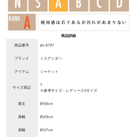
商品詳細
商品番号
jkt-6797
ブランド
ミスアシダ / -
アイテム
ジャケット
7
サイズ表記
※参考サイズ：レディースSサイズ
着丈
約56cm
身幅
約43cm
肩幅
約37cm