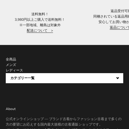
返品受付可
送料無料！
同梱されている返品用
3,980円以上ご購入で送料無料！
安心してお買い物
※一部地域、離島は対象外
返品につい
配送について >
全商品
メンズ
レディース
カテゴリー一覧
About
公式オンラインショップ — ブランド古着からファッション古着まで多くの
方の要望にお応えする国内最大規模の古着通販ショップです。