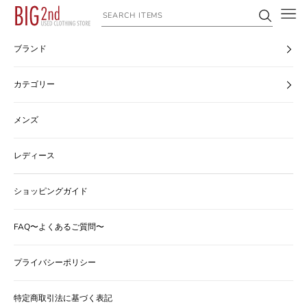
コンテンツへスキップ
ヴィンテージ古着のオンライン通販なら【公式】古着屋BIG2nd
ブランド
カテゴリー
メンズ
レディース
ショッピングガイド
FAQ〜よくあるご質問〜
プライバシーポリシー
特定商取引法に基づく表記