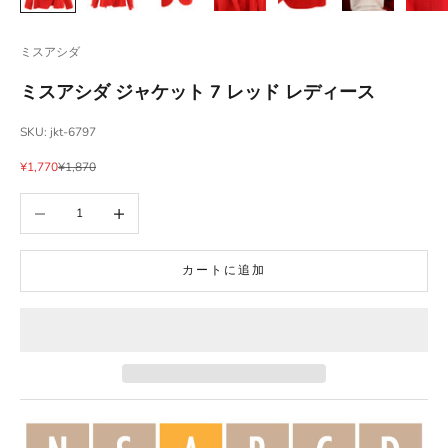
ミスアシダ
ミスアシダ ジャケット 7 レッド レディース
SKU: jkt-6797
セール価格
通常価格
¥1,770
¥1,870
数量を減らす
数量を増やす
カートに追加