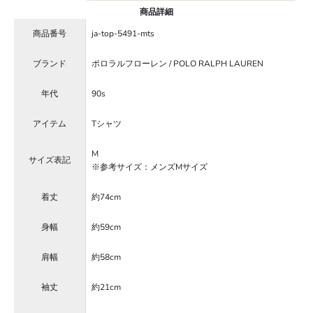
商品詳細
商品番号
ja-top-5491-mts
ブランド
ポロラルフローレン / POLO RALPH LAUREN
年代
90s
アイテム
Tシャツ
M
サイズ表記
※参考サイズ：メンズMサイズ
着丈
約74cm
身幅
約59cm
肩幅
約58cm
袖丈
約21cm