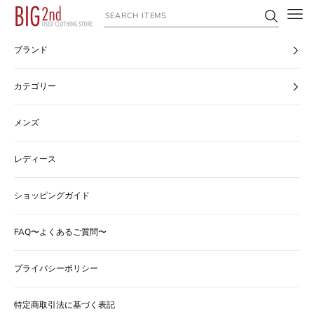
コンテンツへスキップ
ヴィンテージ古着のオンライン通販なら【公式】古着屋BIG2nd
ブランド
カテゴリー
メンズ
レディース
ショッピングガイド
FAQ〜よくあるご質問〜
プライバシーポリシー
特定商取引法に基づく表記