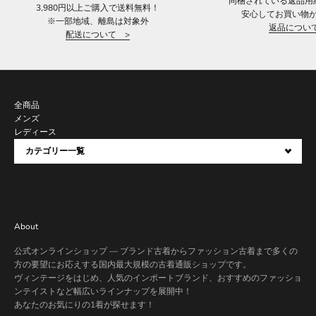
同梱されている返品用
3,980円以上ご購入で送料無料！
安心してお買い物
※一部地域、離島は対象外
返品につい
配送について >
全商品
メンズ
レディース
カテゴリー一覧
About
公式オンラインショップ — ブランド古着からファッション古着まで多くの
方の要望にお応えする国内最大規模の古着通販ショップです。
ヴィンテージをはじめ、人気のインポートブランド、おすすめのファッショ
ンテイストなど幅広いラインナップを展開中！
あなたのお気にりの1着が探せます！