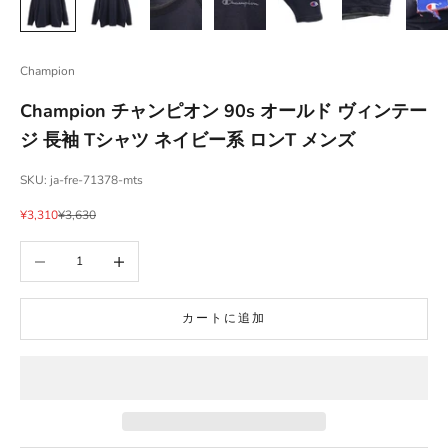
Champion
Champion チャンピオン 90s オールド ヴィンテー
ジ 長袖 Tシャツ ネイビー系 ロンT メンズ
SKU: ja-fre-71378-mts
セール価格
通常価格
¥3,310
¥3,630
数量を減らす
数量を増やす
カートに追加