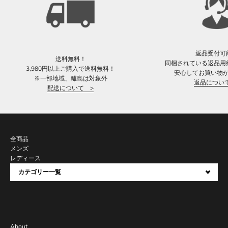
返品受付可
送料無料！
同梱されている返品用
3,980円以上ご購入で送料無料！
安心してお買い物
※一部地域、離島は対象外
返品につい
配送について >
全商品
メンズ
レディース
カテゴリー一覧
About