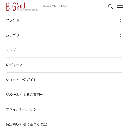
コンテンツへスキップ
ヴィンテージ古着のオンライン通販なら【公式】古着屋BIG2nd
ブランド
カテゴリー
メンズ
レディース
ショッピングガイド
FAQ〜よくあるご質問〜
プライバシーポリシー
特定商取引法に基づく表記