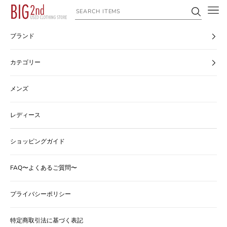
コンテンツへスキップ
ヴィンテージ古着のオンライン通販なら【公式】古着屋BIG2nd
ブランド
カテゴリー
メンズ
レディース
ショッピングガイド
FAQ〜よくあるご質問〜
プライバシーポリシー
特定商取引法に基づく表記