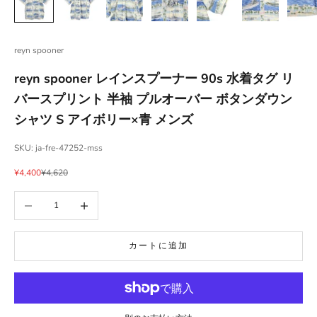
reyn spooner
reyn spooner レインスプーナー 90s 水着タグ リ
バースプリント 半袖 プルオーバー ボタンダウン
シャツ S アイボリー×青 メンズ
SKU: ja-fre-47252-mss
セール価格
通常価格
¥4,400
¥4,620
数量を減らす
数量を増やす
カートに追加