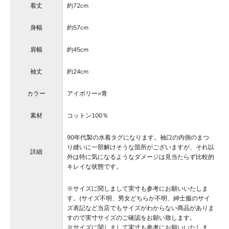
着丈
約72cm
身幅
約57cm
肩幅
約45cm
袖丈
約24cm
カラー
アイボリー×青
素材
コットン100％
90年代製の水着タグになります。袖口の内側のまつ
り縫いに一部解けそうな箇所がございますが、それ以
詳細
外は特に気になるようなダメージは見当たらず比較的
キレイな状態です。
※サイズに関しまして実寸も参考にお願いいたしま
す。(サイズ不明、男女どちらか不明、紳士服のサイ
ズ表記など当店でもサイズがわからない商品がありま
すので実寸サイズのご確認をお願い致します。
※サイズに関しまして実寸も参考にお願いいたしま