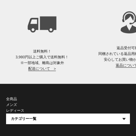
返品受付可
送料無料！
同梱されている返品用
3,980円以上ご購入で送料無料！
安心してお買い物
※一部地域、離島は対象外
返品につい
配送について >
全商品
メンズ
レディース
カテゴリー一覧