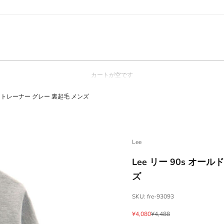
カートが空です
ット トレーナー グレー 裏起毛 メンズ
Lee
Lee リー 90s オー
ズ
SKU: fre-93093
セール価格
通常価格
¥4,080
¥4,488