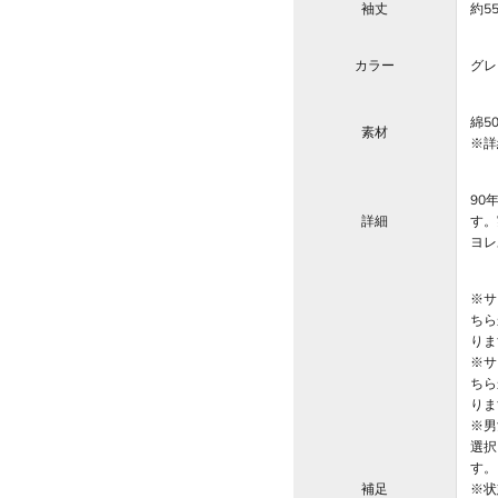
袖丈
約5
カラー
グレ
綿5
素材
※詳
90
詳細
す。
ヨレ
※サ
ちら
りま
※サ
ちら
りま
※男
選択
す。
補足
※状