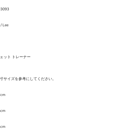
93093
/ Lee
ェット トレーナー
寸サイズを参考にしてください。
7cm
5cm
4cm