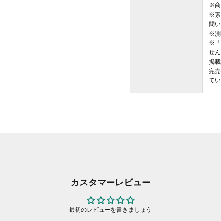
※商
※素
問い
※測
※「
せん
掲載
完売
てい
カスタマーレビュー
最初のレビューを書きましょう