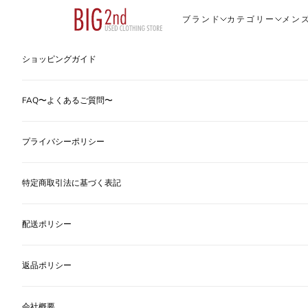
コンテンツへスキップ
ヴィンテージ古着のオンライン通販なら【公式】古着屋BIG2nd
ブランド
カテゴリー
メン
ショッピングガイド
FAQ〜よくあるご質問〜
プライバシーポリシー
特定商取引法に基づく表記
配送ポリシー
返品ポリシー
会社概要