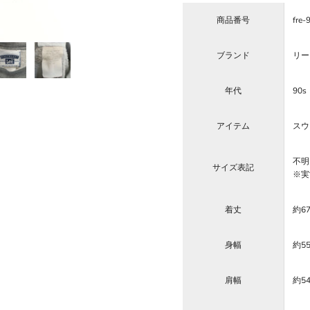
商品番号
fre-
ブランド
リー 
年代
90s
アイテム
スウ
不明
サイズ表記
※実
着丈
約6
身幅
約5
肩幅
約5