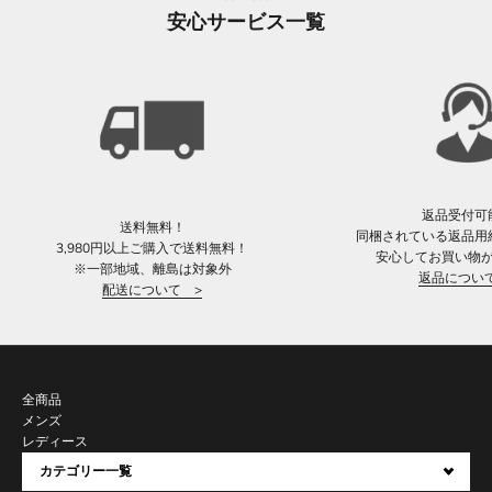
安心サービス一覧
返品受付可
送料無料！
同梱されている返品用
3,980円以上ご購入で送料無料！
安心してお買い物
※一部地域、離島は対象外
返品につい
配送について >
全商品
メンズ
レディース
カテゴリー一覧