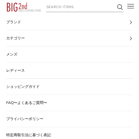
コンテンツへスキップ
ヴィンテージ古着のオンライン通販なら【公式】古着屋BIG2nd
ブランド
カテゴリー
メンズ
レディース
ショッピングガイド
FAQ〜よくあるご質問〜
プライバシーポリシー
特定商取引法に基づく表記