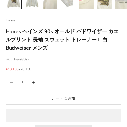
Hanes
Hanes ヘインズ 90s オールド バドワイザー カエ
ルプリント 長袖 スウェット トレーナー L 白
Budweiser メンズ
SKU: fre-93092
セール価格
通常価格
¥18,150
¥20,130
数量を減らす
数量を増やす
カートに追加