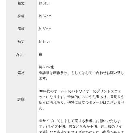
着丈
約61cm
身幅
約57cm
肩幅
約59cm
袖丈
約54cm
カラー
白
綿50％他
素材
※詳細は画像参照、もしくはお問い合わせお願い致し
ます。
90年代のオールドのバドワイザーのプリントスウェ
ットになります。全体的にスレや毛玉あり。首周りや
詳細
所々に汚れあり。他特に目立つダメージはございませ
ん。
※サイズに関しまして実寸も参考にお願いいたしま
す。(サイズ不明、男女どちらか不明、紳士服のサイ
ズ表記など当店でもサイズがわからない商品がありま