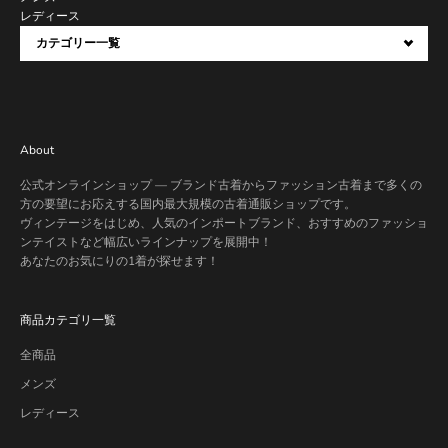
レディース
カテゴリー一覧
About
公式オンラインショップ — ブランド古着からファッション古着まで多くの
方の要望にお応えする国内最大規模の古着通販ショップです。
ヴィンテージをはじめ、人気のインポートブランド、おすすめのファッショ
ンテイストなど幅広いラインナップを展開中！
あなたのお気にりの1着が探せます！
商品カテゴリ一覧
全商品
メンズ
レディース