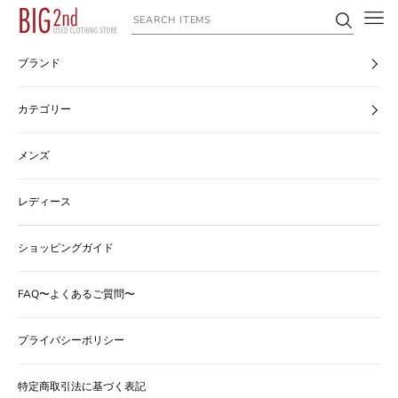
コンテンツへスキップ
ヴィンテージ古着のオンライン通販なら【公式】古着屋BIG2nd
ブランド
カテゴリー
メンズ
レディース
ショッピングガイド
FAQ〜よくあるご質問〜
プライバシーポリシー
特定商取引法に基づく表記