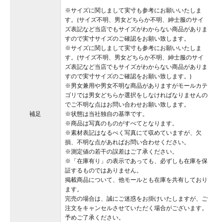
※サイズに関しまして実寸も参考にお願いいたしま
す。(サイズ不明、男女どちらか不明、紳士服のサイ
ズ表記など当店でもサイズがわからない商品がありま
すので実寸サイズのご確認をお願い致します。
※サイズに関しまして実寸も参考にお願いいたしま
す。(サイズ不明、男女どちらか不明、紳士服のサイ
ズ表記など当店でもサイズがわからない商品がありま
すので実寸サイズのご確認をお願い致します。)
※男女兼用や男女不明な商品がありますがモールカテ
ゴリでは男女どちらか選択をしなければなりませんの
でご不明な点はお問い合わせお願い致します。
補足
※状態は当社独自の基準です。
※商品は写真のものがすべてとなります。
※素材表記はなるべく写真にて収めていますが、欠
損、不明な点があればお問い合わせください。
※測定値の若干の誤差はご了承ください。
※「在庫有り」の表示であっても、必ずしも在庫を保
証するものではありません。
掲載商品について、他モールとも在庫を共有しており
ます。
完売の場合は、誠にご迷惑をお掛けいたしますが、ご
注文をキャンセルさせていただく場合がございます。
予めご了承ください。