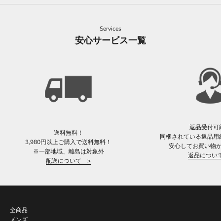
Services
安心サービス一覧
返品受付可
送料無料！
同梱されている返品用
3,980円以上ご購入で送料無料！
安心してお買い物
※一部地域、離島は対象外
返品につい
配送について >
全商品
メンズ