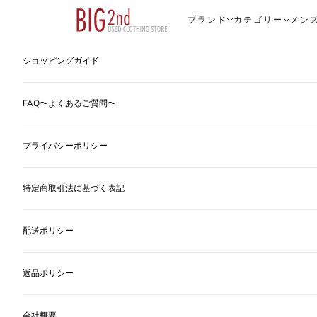
コンテンツへスキップ
ヴィンテージ古着のオンライン通販なら【公式】古着屋BIG2nd
ブランド
カテゴリー
メン
ショッピングガイド
FAQ〜よくあるご質問〜
プライバシーポリシー
特定商取引法に基づく表記
配送ポリシー
返品ポリシー
会社概要