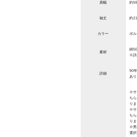
肩幅
約5
袖丈
約2
カラー
ボル
綿5
素材
※詳
90
詳細
あり
※サ
ちら
りま
※サ
ちら
りま
※男
選択