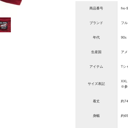
商品番号
fre-
ブランド
フルー
年代
90s
生産国
アメ
アイテム
Tシ
XXL
サイズ表記
※参
着丈
約7
身幅
約6