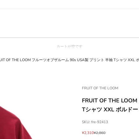
カートが空です
RUIT OF THE LOOM フルーツオブザルーム 90s USA製 プリント 半袖 Tシャツ
FRUIT OF THE LOOM
FRUIT OF THE L
Tシャツ XXL ボルド
SKU: fre-92413
セール価格
通常価格
¥2,310
¥2,860