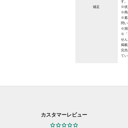
す。
補足
※状
※商
※素
問い
※測
※「
せん
掲載
完売
てい
カスタマーレビュー