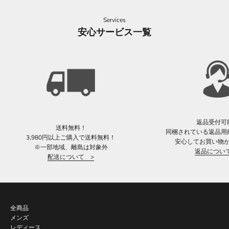
Services
安心サービス一覧
返品受付可
送料無料！
同梱されている返品用
3,980円以上ご購入で送料無料！
安心してお買い物
※一部地域、離島は対象外
返品につい
配送について >
全商品
メンズ
レディース