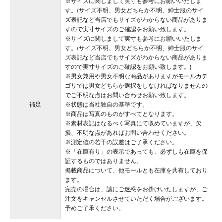
※サイズに関しまして実寸も参考にお願いいたしま
す。(サイズ不明、男女どちらか不明、紳士服のサイ
ズ表記など当店でもサイズがわからない商品がありま
すので実寸サイズのご確認をお願い致します。
※サイズに関しまして実寸も参考にお願いいたしま
す。(サイズ不明、男女どちらか不明、紳士服のサイ
ズ表記など当店でもサイズがわからない商品がありま
すので実寸サイズのご確認をお願い致します。)
※男女兼用や男女不明な商品がありますがモールカテ
ゴリでは男女どちらか選択をしなければなりませんの
でご不明な点はお問い合わせお願い致します。
補足
※状態は当社独自の基準です。
※商品は写真のものがすべてとなります。
※素材表記はなるべく写真にて収めていますが、欠
損、不明な点があればお問い合わせください。
※測定値の若干の誤差はご了承ください。
※「在庫有り」の表示であっても、必ずしも在庫を保
証するものではありません。
掲載商品について、他モールとも在庫を共有しており
ます。
完売の場合は、誠にご迷惑をお掛けいたしますが、ご
注文をキャンセルさせていただく場合がございます。
予めご了承ください。