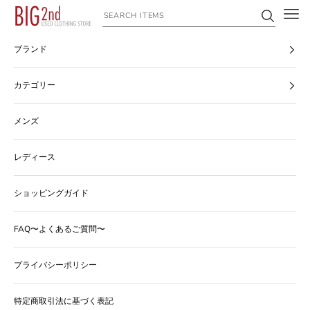
コンテンツへスキップ
ヴィンテージ古着のオンライン通販なら【公式】古着屋BIG2nd
ブランド
カテゴリー
メンズ
レディース
ショッピングガイド
FAQ〜よくあるご質問〜
プライバシーポリシー
特定商取引法に基づく表記