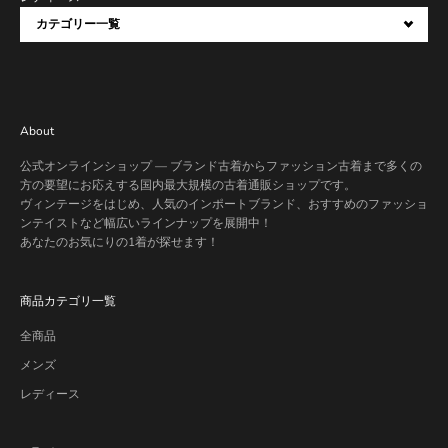
カテゴリー一覧
About
公式オンラインショップ — ブランド古着からファッション古着まで多くの
方の要望にお応えする国内最大規模の古着通販ショップです。
ヴィンテージをはじめ、人気のインポートブランド、おすすめのファッショ
ンテイストなど幅広いラインナップを展開中！
あなたのお気にりの1着が探せます！
商品カテゴリ一覧
全商品
メンズ
レディース