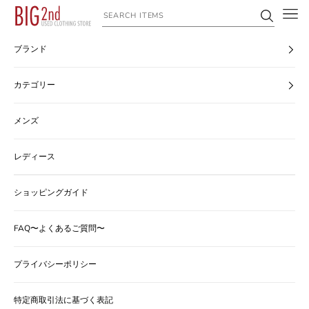
コンテンツへスキップ
ヴィンテージ古着のオンライン通販なら【公式】古着屋BIG2nd
ブランド
カテゴリー
メンズ
レディース
ショッピングガイド
FAQ〜よくあるご質問〜
プライバシーポリシー
特定商取引法に基づく表記