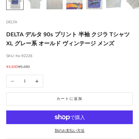
DELTA
DELTA デルタ 90s プリント 半袖 クジラ Tシャツ
XL グレー系 オールド ヴィンテージ メンズ
SKU: fre-92226
セール価格
通常価格
¥4,840
¥5,280
数量を減らす
数量を増やす
カートに追加
別のお支払い方法