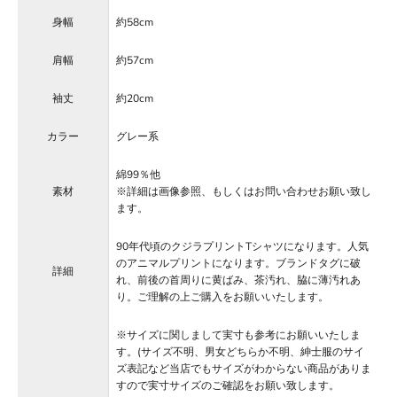
身幅
約58cm
肩幅
約57cm
袖丈
約20cm
カラー
グレー系
綿99％他
素材
※詳細は画像参照、もしくはお問い合わせお願い致し
ます。
90年代頃のクジラプリントTシャツになります。人気
のアニマルプリントになります。ブランドタグに破
詳細
れ、前後の首周りに黄ばみ、茶汚れ、脇に薄汚れあ
り。ご理解の上ご購入をお願いいたします。
※サイズに関しまして実寸も参考にお願いいたしま
す。(サイズ不明、男女どちらか不明、紳士服のサイ
ズ表記など当店でもサイズがわからない商品がありま
すので実寸サイズのご確認をお願い致します。