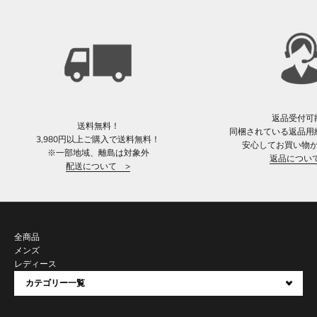
返品受付可
送料無料！
同梱されている返品用
3,980円以上ご購入で送料無料！
安心してお買い物
※一部地域、離島は対象外
返品につい
配送について >
全商品
メンズ
レディース
カテゴリー一覧