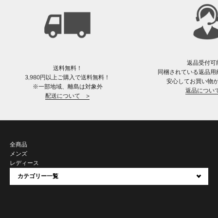
返品受付可
送料無料！
同梱されている返品用
3,980円以上ご購入で送料無料！
安心してお買い物
※一部地域、離島は対象外
返品につい
配送について >
全商品
メンズ
レディース
カテゴリー一覧