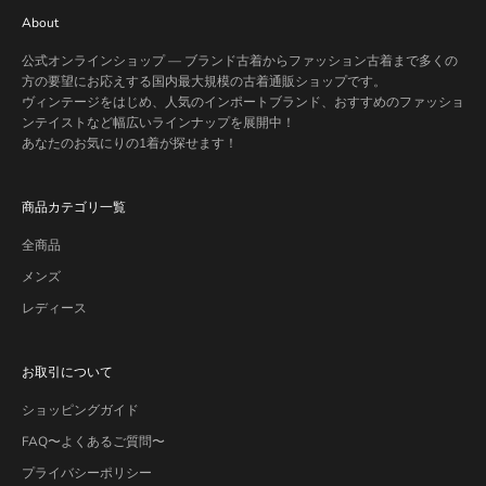
About
公式オンラインショップ — ブランド古着からファッション古着まで多くの
方の要望にお応えする国内最大規模の古着通販ショップです。
ヴィンテージをはじめ、人気のインポートブランド、おすすめのファッショ
ンテイストなど幅広いラインナップを展開中！
あなたのお気にりの1着が探せます！
商品カテゴリ一覧
全商品
メンズ
レディース
お取引について
ショッピングガイド
FAQ〜よくあるご質問〜
プライバシーポリシー