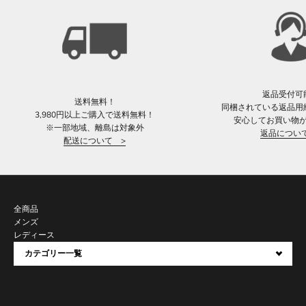
返品受付可
送料無料！
同梱されている返品用
3,980円以上ご購入で送料無料！
安心してお買い物
※一部地域、離島は対象外
返品につい
配送について >
全商品
メンズ
レディース
カテゴリー一覧