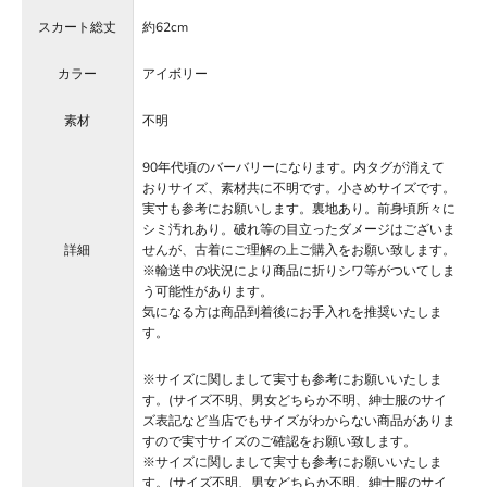
スカート総丈
約62cm
カラー
アイボリー
素材
不明
90年代頃のバーバリーになります。内タグが消えて
おりサイズ、素材共に不明です。小さめサイズです。
実寸も参考にお願いします。裏地あり。前身頃所々に
シミ汚れあり。破れ等の目立ったダメージはございま
詳細
せんが、古着にご理解の上ご購入をお願い致します。
※輸送中の状況により商品に折りシワ等がついてしま
う可能性があります。
気になる方は商品到着後にお手入れを推奨いたしま
す。
※サイズに関しまして実寸も参考にお願いいたしま
す。(サイズ不明、男女どちらか不明、紳士服のサイ
ズ表記など当店でもサイズがわからない商品がありま
すので実寸サイズのご確認をお願い致します。
※サイズに関しまして実寸も参考にお願いいたしま
す。(サイズ不明、男女どちらか不明、紳士服のサイ