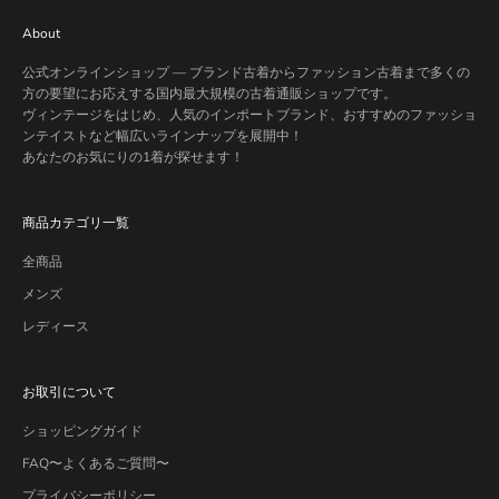
About
公式オンラインショップ — ブランド古着からファッション古着まで多くの
方の要望にお応えする国内最大規模の古着通販ショップです。
ヴィンテージをはじめ、人気のインポートブランド、おすすめのファッショ
ンテイストなど幅広いラインナップを展開中！
あなたのお気にりの1着が探せます！
商品カテゴリ一覧
全商品
メンズ
レディース
お取引について
ショッピングガイド
FAQ〜よくあるご質問〜
プライバシーポリシー