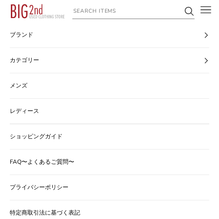
コンテンツへスキップ
ヴィンテージ古着のオンライン通販なら【公式】古着屋BIG2nd
ブランド
カテゴリー
メンズ
レディース
ショッピングガイド
FAQ〜よくあるご質問〜
プライバシーポリシー
特定商取引法に基づく表記