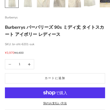
Burberrys
Burberrys バーバリーズ 90s ミディ丈 タイトスカ
ート アイボリー レディース
SKU: br-sht-6201-suk
セール価格
通常価格
¥3,970
¥4,400
数量を減らす
数量を増やす
カートに追加
別のお支払い方法