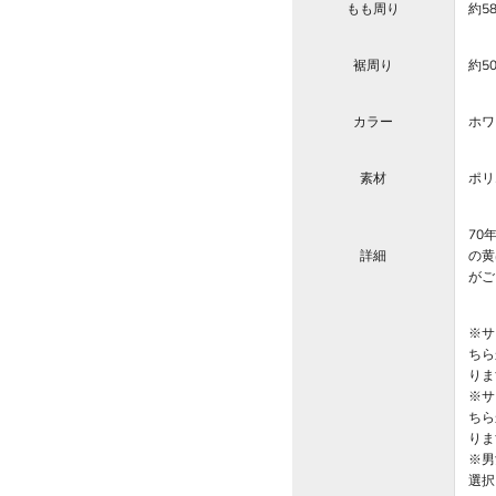
もも周り
約5
裾周り
約5
カラー
ホワ
素材
ポリ
70
詳細
の黄
がご
※サ
ちら
りま
※サ
ちら
りま
※男
選択