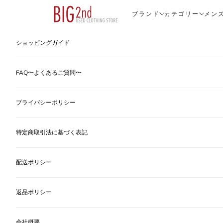
コンテンツへスキップ
ヴィンテージ古着のオンライン通販なら【公式】古着屋BIG2nd
ブランド
カテゴリー
メン
ショッピングガイド
FAQ〜よくあるご質問〜
プライバシーポリシー
特定商取引法に基づく表記
配送ポリシー
返品ポリシー
会社概要