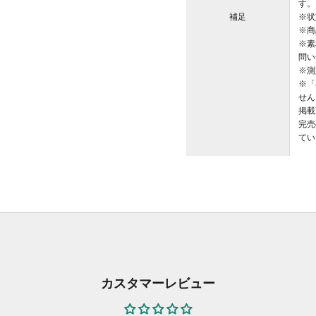
す。
補足
※状
※商
※素
問い
※測
※「
せん
掲載
完売
てい
カスタマーレビュー