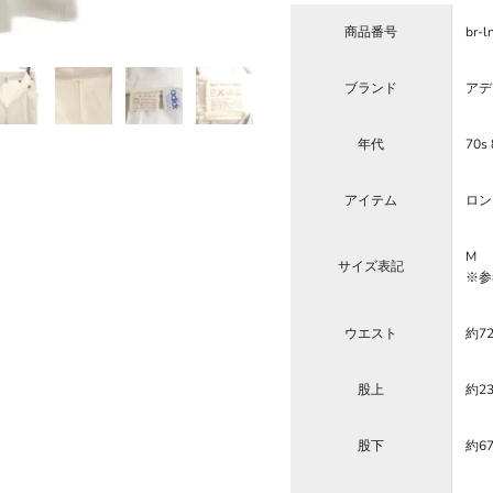
商品番号
br-
ブランド
アディ
年代
70s 
アイテム
ロン
M
サイズ表記
※参
ウエスト
約7
股上
約2
股下
約6