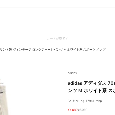
カートが空です
80s デサント製 ヴィンテージ ロングジャージパンツ M ホワイト系 スポーツ メンズ
adidas
adidas アディダス 
ンツ M ホワイト系 ス
SKU: br-lng-17941-mhp
セール価格
通常価格
¥4,080
¥5,060