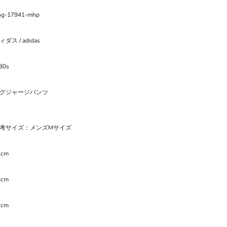
lng-17941-mhp
ダス / adidas
80s
グジャージパンツ
考サイズ：メンズMサイズ
2cm
3cm
7cm