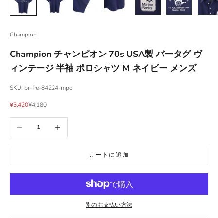
Champion
Champion チャンピオン 70s USA製 バータグ ヴ
ィンテージ 半袖 ポロシャツ M ネイビー メンズ
SKU: br-fre-84224-mpo
セール価格
通常価格
¥3,420
¥4,180
数量を減らす
数量を増やす
カートに追加
別のお支払い方法