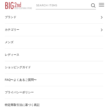
コンテンツへスキップ
ヴィンテージ古着のオンライン通販なら【公式】古着屋BIG2nd
ブランド
カテゴリー
メンズ
レディース
ショッピングガイド
FAQ〜よくあるご質問〜
プライバシーポリシー
特定商取引法に基づく表記