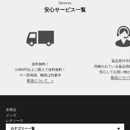
Services
安心サービス一覧
返品受付可
送料無料！
同梱されている返品用
3,980円以上ご購入で送料無料！
安心してお買い物
※一部地域、離島は対象外
返品につい
配送について >
全商品
メンズ
レディース
カテゴリー一覧