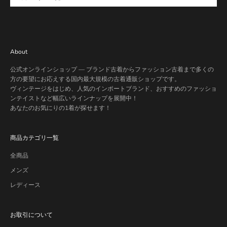
About
公式オンラインショップ — ブランド古着からファッション古着まで多くの
方の要望にお応えする国内最大規模の古着通販ショップです。
ヴィンテージをはじめ、人気のインポートブランド、おすすめのファッショ
ンテイストなど幅広いラインナップを展開中！
あなたのお気にりの1着が探せます！
商品カテゴリ一覧
全商品
メンズ
レディース
お取引について