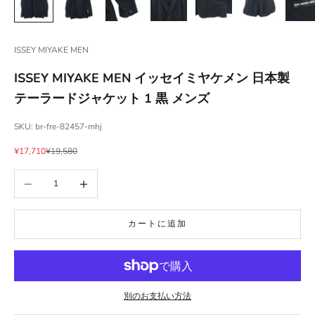
ISSEY MIYAKE MEN
ISSEY MIYAKE MEN イッセイミヤケメン 日本製
テーラードジャケット 1 黒 メンズ
SKU: br-fre-82457-mhj
セール価格
通常価格
¥17,710
¥19,580
数量を減らす
数量を増やす
カートに追加
別のお支払い方法