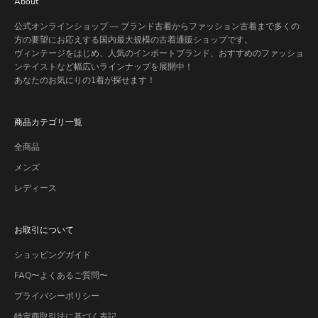
About
公式オンラインショップ — ブランド古着からファッション古着まで多くの
方の要望にお応えする国内最大規模の古着通販ショップです。
ヴィンテージをはじめ、人気のインポートブランド、おすすめのファッショ
ンテイストなど幅広いラインナップを展開中！
あなたのお気にりの1着が探せます！
商品カテゴリ一覧
全商品
メンズ
レディース
お取引について
ショッピングガイド
FAQ〜よくあるご質問〜
プライバシーポリシー
特定商取引法に基づく表記