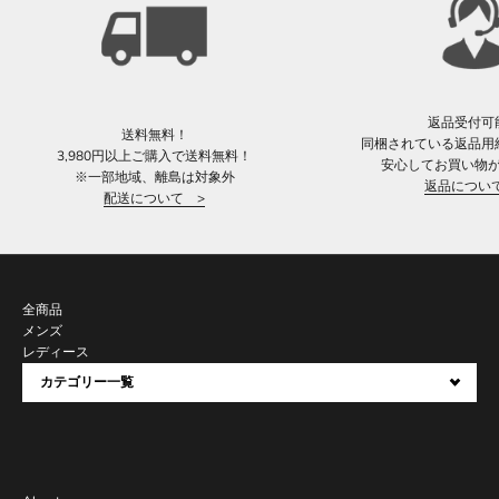
返品受付可
送料無料！
同梱されている返品用
3,980円以上ご購入で送料無料！
安心してお買い物
※一部地域、離島は対象外
返品につい
配送について >
全商品
メンズ
レディース
カテゴリー一覧