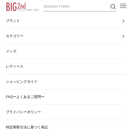
コンテンツへスキップ
ヴィンテージ古着のオンライン通販なら【公式】古着屋BIG2nd
ブランド
カテゴリー
メンズ
レディース
ショッピングガイド
FAQ〜よくあるご質問〜
プライバシーポリシー
特定商取引法に基づく表記