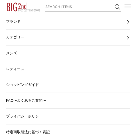
コンテンツへスキップ
ヴィンテージ古着のオンライン通販なら【公式】古着屋BIG2nd
ブランド
カテゴリー
メンズ
レディース
ショッピングガイド
FAQ〜よくあるご質問〜
プライバシーポリシー
特定商取引法に基づく表記