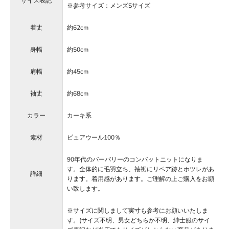
サイズ表記
※参考サイズ：メンズSサイズ
着丈
約62cm
身幅
約50cm
肩幅
約45cm
袖丈
約68cm
カラー
カーキ系
素材
ピュアウール100％
90年代のバーバリーのコンバットニットになりま
す。全体的に毛羽立ち、袖裾にリペア跡とホツレがあ
詳細
ります。着用感があります。ご理解の上ご購入をお願
い致します。
※サイズに関しまして実寸も参考にお願いいたしま
す。(サイズ不明、男女どちらか不明、紳士服のサイ