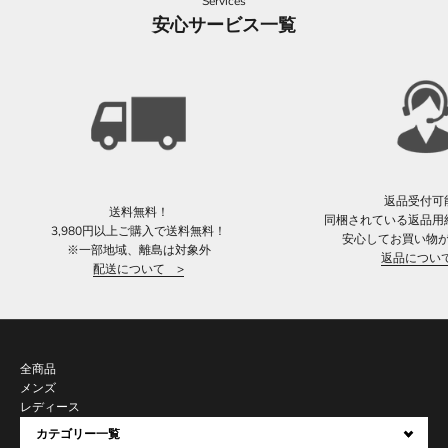
Services
安心サービス一覧
返品受付可
送料無料！
同梱されている返品用
3,980円以上ご購入で送料無料！
安心してお買い物
※一部地域、離島は対象外
返品につい
配送について >
全商品
メンズ
レディース
カテゴリー一覧