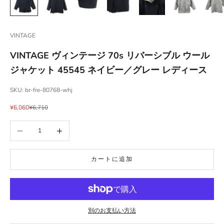
VINTAGE
VINTAGE ヴィンテージ 70s リバーシブル ウール
ジャケット 45545 ネイビー／グレー レディース
SKU: br-fre-80768-whj
セール価格
通常価格
¥6,060
¥6,710
数量を減らす
数量を増やす
カートに追加
別のお支払い方法