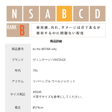
商品詳細
商品番号
br-fre-80768-whj
ブランド
ヴィンテージ / VINTAGE
年代
70s
アイテム
リバーシブル ウールジャケット
45545
サイズ表記
※実寸サイズを参考にしてください。
着丈
約74cm