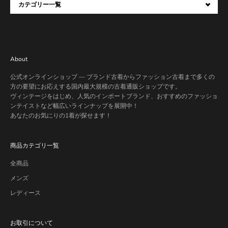
カテゴリー一覧
About
公式オンラインショップ — ブランド古着からファッション古着まで多くの
方の要望にお応えする国内最大規模の古着通販ショップです。
ヴィンテージをはじめ、人気のインポートブランド、おすすめのファッショ
ンテイストなど幅広いラインナップを展開中！
あなたのお気にりの1着が探せます！
商品カテゴリ一覧
全商品
メンズ
レディース
お取引について