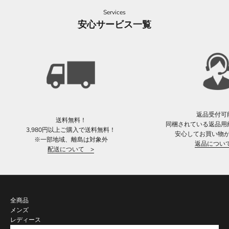
Services
安心サービス一覧
返品受付可
送料無料！
同梱されている返品用
3,980円以上ご購入で送料無料！
安心してお買い物
※一部地域、離島は対象外
返品につい
配送について >
全商品
メンズ
レディース