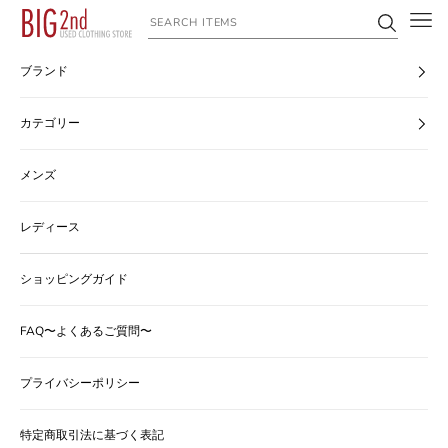
コンテンツへスキップ
ヴィンテージ古着のオンライン通販なら【公式】古着屋BIG2nd
ブランド
カテゴリー
メンズ
レディース
ショッピングガイド
FAQ〜よくあるご質問〜
プライバシーポリシー
特定商取引法に基づく表記