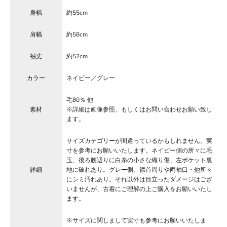
身幅
約55cm
肩幅
約58cm
袖丈
約52cm
カラー
ネイビー／グレー
毛80％ 他
素材
※詳細は画像参照、もしくはお問い合わせお願い致し
ます。
サイズカテゴリーが間違っているかもしれません。実
寸を参考にお願いいたします。ネイビー側の所々に毛
玉、後ろ腰辺りに白糸の小さな織り傷、左ポケット裏
詳細
地に破れあり。グレー側、襟首周りや両袖口・他所々
にシミ汚れあり。それ以外は目立ったダメージはござ
いませんが、古着にご理解の上ご購入をお願いいたし
ます。
※サイズに関しまして実寸も参考にお願いいたしま