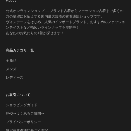
About
公式オンラインショップ — ブランド古着からファッション古着まで多くの
方の要望にお応えする国内最大規模の古着通販ショップです。
ヴィンテージをはじめ、人気のインポートブランド、おすすめのファッショ
ンテイストなど幅広いラインナップを展開中！
あなたのお気にりの1着が探せます！
商品カテゴリ一覧
全商品
メンズ
レディース
お取引について
ショッピングガイド
FAQ〜よくあるご質問〜
プライバシーポリシー
特定商取引法に基づく表記