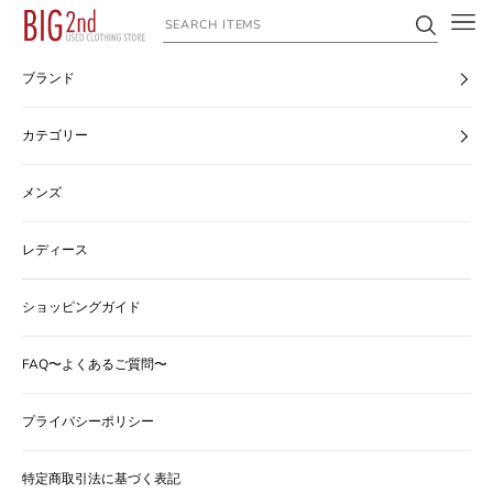
コンテンツへスキップ
ヴィンテージ古着のオンライン通販なら【公式】古着屋BIG2nd
ブランド
カテゴリー
メンズ
レディース
ショッピングガイド
FAQ〜よくあるご質問〜
プライバシーポリシー
特定商取引法に基づく表記