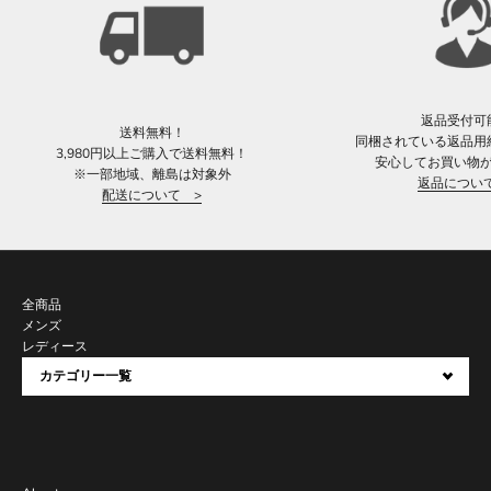
返品受付可
送料無料！
同梱されている返品用
3,980円以上ご購入で送料無料！
安心してお買い物
※一部地域、離島は対象外
返品につい
配送について >
全商品
メンズ
レディース
カテゴリー一覧