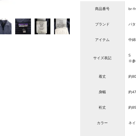
商品番号
br-f
ブランド
パタゴ
アイテム
中綿
S
サイズ表記
※参
着丈
約8
身幅
約4
裄丈
約8
カラー
ネイ