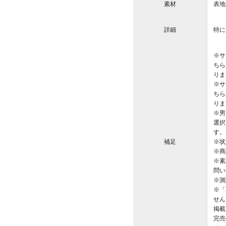
素材
表地
詳細
特に
※サ
ちら
りま
※サ
ちら
りま
※男
選択
す。
補足
※状
※商
※素
問い
※測
※「
せん
掲載
完売