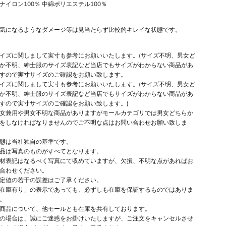
ナイロン100％ 中綿ポリエステル100％
気になるようなダメージ等は見当たらず比較的キレイな状態です。
イズに関しまして実寸も参考にお願いいたします。(サイズ不明、男女ど
か不明、紳士服のサイズ表記など当店でもサイズがわからない商品があ
すので実寸サイズのご確認をお願い致します。
イズに関しまして実寸も参考にお願いいたします。(サイズ不明、男女ど
か不明、紳士服のサイズ表記など当店でもサイズがわからない商品があ
すので実寸サイズのご確認をお願い致します。)
女兼用や男女不明な商品がありますがモールカテゴリでは男女どちらか
をしなければなりませんのでご不明な点はお問い合わせお願い致しま
態は当社独自の基準です。
品は写真のものがすべてとなります。
材表記はなるべく写真にて収めていますが、欠損、不明な点があればお
合わせください。
定値の若干の誤差はご了承ください。
在庫有り」の表示であっても、必ずしも在庫を保証するものではありま
。
商品について、他モールとも在庫を共有しております。
の場合は、誠にご迷惑をお掛けいたしますが、ご注文をキャンセルさせ