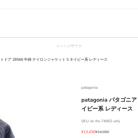
カートが空です
 アウトドア 28566 中綿 ナイロンジャケット S ネイビー系 レディース
patagonia
patagonia パタゴ
イビー系 レディース
SKU: br-fre-74902-whj
セール価格
通常価格
¥13,430
¥14,080