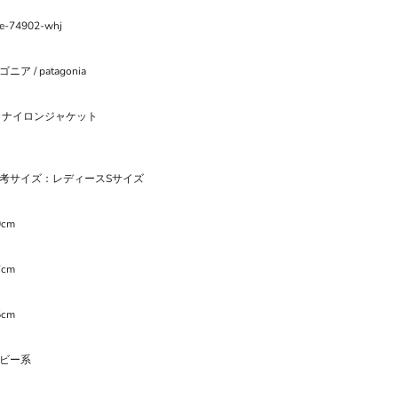
re-74902-whj
ニア / patagonia
 ナイロンジャケット
考サイズ：レディースSサイズ
0cm
7cm
5cm
ビー系