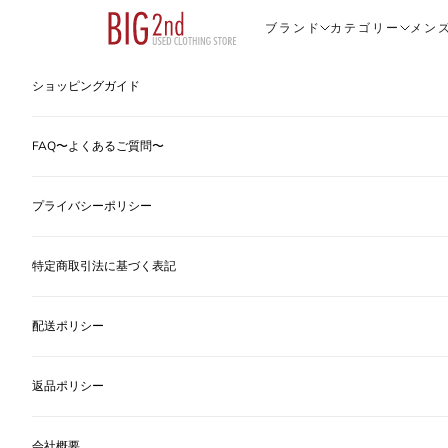
コンテンツへスキップ
ヴィンテージ古着のオンライン通販なら【公式】古着屋BIG2nd
ブランド
カテゴリー
メン
ショッピングガイド
FAQ〜よくあるご質問〜
プライバシーポリシー
特定商取引法に基づく表記
配送ポリシー
返品ポリシー
会社概要