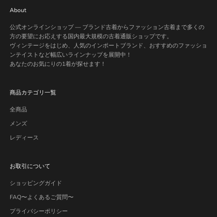
About
公式オンラインショップ — ブランド古着からファッション古着まで多くの
方の要望にお応えする国内最大規模の古着通販ショップです。
ヴィンテージをはじめ、人気のインポートブランド、おすすめのファッショ
ンテイストなど幅広いラインナップを展開中！
あなたのお気にりの1着が探せます！
商品カテゴリ一覧
全商品
メンズ
レディース
お取引について
ショッピングガイド
FAQ〜よくあるご質問〜
プライバシーポリシー