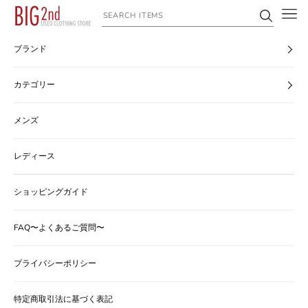
コンテンツへスキップ
ヴィンテージ古着のオンライン通販なら【公式】古着屋BIG2nd
ブランド
カテゴリー
メンズ
レディース
ショッピングガイド
FAQ〜よくあるご質問〜
プライバシーポリシー
特定商取引法に基づく表記