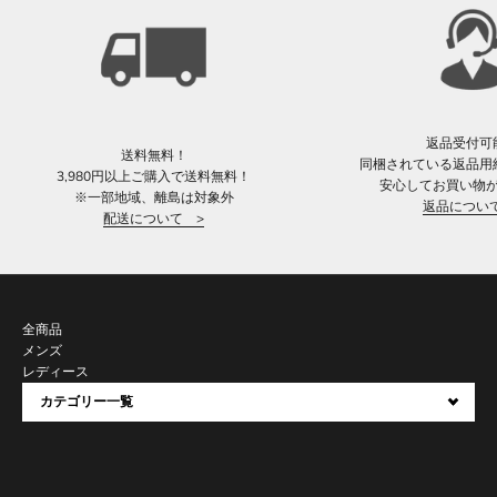
返品受付可
送料無料！
同梱されている返品用
3,980円以上ご購入で送料無料！
安心してお買い物
※一部地域、離島は対象外
返品につい
配送について >
全商品
メンズ
レディース
カテゴリー一覧