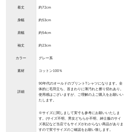
着丈
約72cm
身幅
約53cm
肩幅
約54cm
袖丈
約23cm
カラー
グレー系
素材
コットン100％
90年代のオールドのプリントTシャツになります。全
体的に毛羽立ち、首まわりに薄汚れと擦り切れあり。
詳細
使用感はございますが、ご理解の上ご購入をお願いい
たします。
※サイズに関しまして実寸も参考にお願いいたしま
す。(サイズ不明、男女どちらか不明、紳士服のサイ
ズ表記など当店でもサイズがわからない商品がありま
すので実寸サイズのご確認をお願い致します。