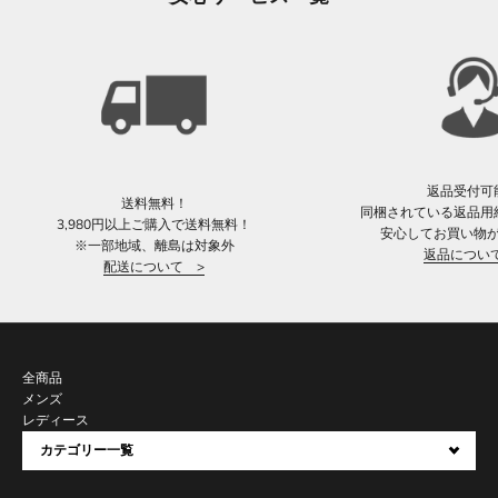
返品受付可
送料無料！
同梱されている返品用
3,980円以上ご購入で送料無料！
安心してお買い物
※一部地域、離島は対象外
返品につい
配送について >
全商品
メンズ
レディース
カテゴリー一覧