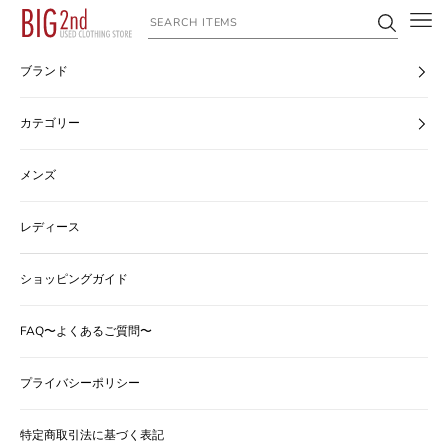
コンテンツへスキップ
ヴィンテージ古着のオンライン通販なら【公式】古着屋BIG2nd
ブランド
カテゴリー
メンズ
レディース
ショッピングガイド
FAQ〜よくあるご質問〜
プライバシーポリシー
特定商取引法に基づく表記