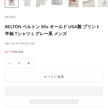
BELTON
BELTON ベルトン 90s オールド USA製 プリント
半袖 Tシャツ L グレー系 メンズ
SKU: br-fre-66131-mts
セール価格
通常価格
¥1,770
¥1,925
数量を減らす
数量を増やす
カートに追加