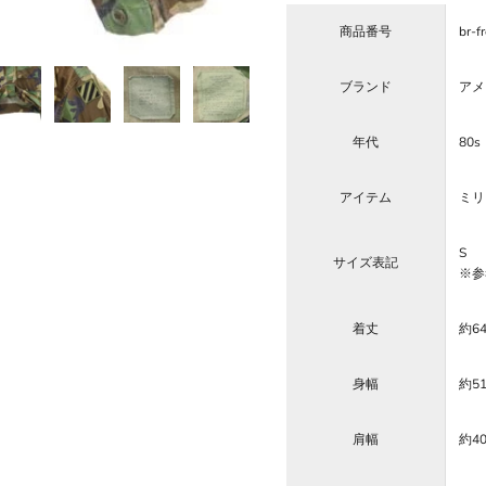
商品番号
br-f
ブランド
アメリ
年代
80s
アイテム
ミリ
S
サイズ表記
※参
着丈
約6
身幅
約5
肩幅
約40