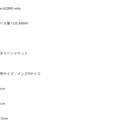
re-62990-mhj
カ軍 / US ARMY
タリージャケット
考サイズ：メンズSサイズ
4cm
1cm
.5cm