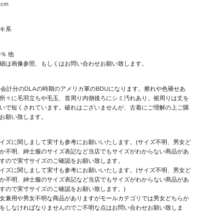
1cm
キ系
0％ 他
細は画像参照、もしくはお問い合わせお願い致します。
年会計分のDLAの時期のアメリカ軍のBDUになります。擦れや色褪せあ
所々に毛羽立ちや毛玉、首周り内側後ろにシミ汚れあり。裾周りは丈を
いで短くされています。破れはございませんが、古着にご理解の上ご購
お願い致します。
イズに関しまして実寸も参考にお願いいたします。(サイズ不明、男女ど
か不明、紳士服のサイズ表記など当店でもサイズがわからない商品があ
すので実寸サイズのご確認をお願い致します。
イズに関しまして実寸も参考にお願いいたします。(サイズ不明、男女ど
か不明、紳士服のサイズ表記など当店でもサイズがわからない商品があ
すので実寸サイズのご確認をお願い致します。)
女兼用や男女不明な商品がありますがモールカテゴリでは男女どちらか
をしなければなりませんのでご不明な点はお問い合わせお願い致しま