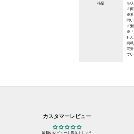
補足
※状
※商
※素
問い
※測
※「
せん
掲載
完売
てい
カスタマーレビュー
最初のレビューを書きましょう