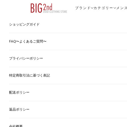
コンテンツへスキップ
ヴィンテージ古着のオンライン通販なら【公式】古着屋BIG2nd
ブランド
カテゴリー
メン
ショッピングガイド
FAQ〜よくあるご質問〜
プライバシーポリシー
特定商取引法に基づく表記
配送ポリシー
返品ポリシー
会社概要