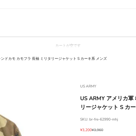
カートが空です
ウッドランドカモ カモフラ 長袖 ミリタリージャケット S カーキ系 メンズ
US ARMY
US ARMY アメリカ軍
リージャケット S カ
SKU: br-fre-62990-mhj
セール価格
通常価格
¥3,200
¥3,960