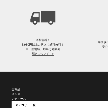
送料無料！
同梱さ
3,980円以上ご購入で送料無料！
安心
※一部地域、離島は対象外
配送について >
全商品
メンズ
レディース
カテゴリー一覧