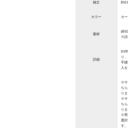
袖丈
約6
カラー
カー
綿5
素材
※詳
83
り、
詳細
手縫
入を
※サ
ちら
りま
※サ
ちら
りま
※男
選択
す。