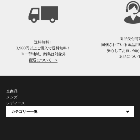
返品受付可
送料無料！
同梱されている返品用
3,980円以上ご購入で送料無料！
安心してお買い物
※一部地域、離島は対象外
返品につい
配送について >
全商品
メンズ
レディース
カテゴリー一覧