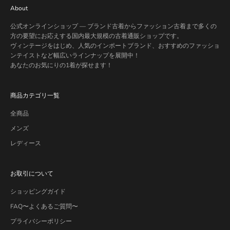
About
公式オンラインショップ — ブランド古着からファッション古着まで多くの
方の要望にお応えする国内最大規模の古着通販ショップです。
ヴィンテージをはじめ、人気のインポートブランド、おすすめのファッショ
ンテイストなど幅広いラインナップを展開中！
あなたのお気にりの1着が探せます！
商品カテゴリ一覧
全商品
メンズ
レディース
お取引について
ショッピングガイド
FAQ〜よくあるご質問〜
プライバシーポリシー