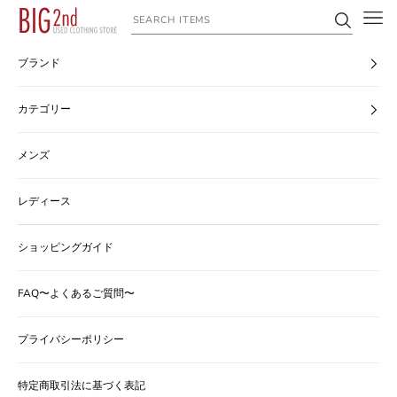
コンテンツへスキップ
ヴィンテージ古着のオンライン通販なら【公式】古着屋BIG2nd
ブランド
カテゴリー
メンズ
レディース
ショッピングガイド
FAQ〜よくあるご質問〜
プライバシーポリシー
特定商取引法に基づく表記