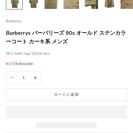
Burberrys
Burberrys バーバリーズ 90s オールド ステンカラ
ーコート カーキ系 メンズ
SKU: bobr-nag-10224-mco
セール価格
通常価格
¥17,930
¥22,330
数量を減らす
数量を増やす
カートに追加