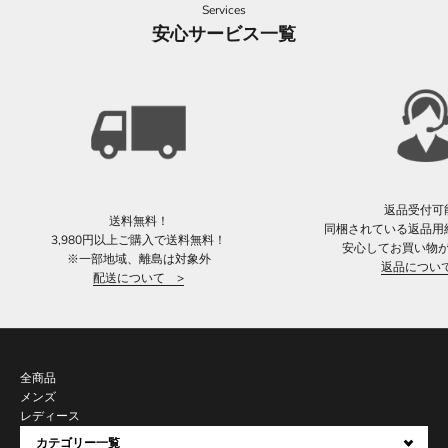
Services
安心サービス一覧
返品受付可
送料無料！
同梱されている返品用
3,980円以上ご購入で送料無料！
安心してお買い物
※一部地域、離島は対象外
返品につい
配送について >
全商品
メンズ
レディース
カテゴリー一覧