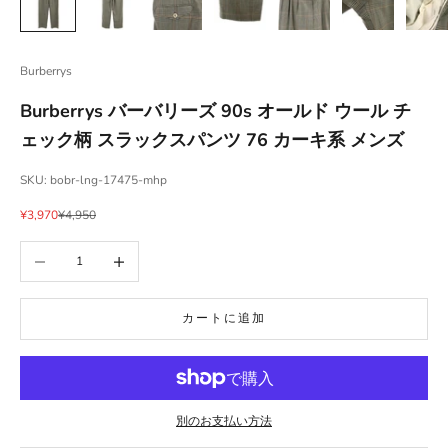
Burberrys
Burberrys バーバリーズ 90s オールド ウール チ
ェック柄 スラックスパンツ 76 カーキ系 メンズ
SKU: bobr-lng-17475-mhp
セール価格
通常価格
¥3,970
¥4,950
数量を減らす
数量を増やす
カートに追加
別のお支払い方法