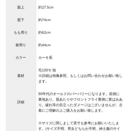
股上
約27.5cm
股下
約74cm
もも周り
約62cm
裾周り
約44cm
カラー
カーキ系
毛100％ 他
素材
※詳細は画像参照、もしくはお問い合わせお願い致し
ます。
90年代のオールドのバーバリーになります。前側に
裏地あり。股あたりやフロントフライ裏側に黄ばみあ
詳細
り。破れ等の目立ったダメージはございませんが、古
着にご理解の上ご購入をお願い致します。
※サイズに関しまして実寸も参考にお願いいたしま
す。(サイズ不明、男女どちらか不明、紳士服のサイ