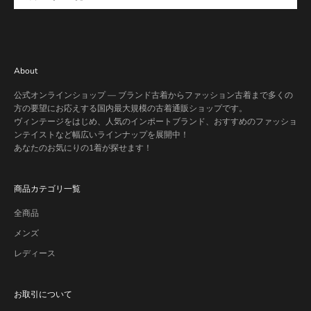
About
公式オンラインショップ — ブランド古着からファッション古着まで多くの
方の要望にお応えする国内最大規模の古着通販ショップです。
ヴィンテージをはじめ、人気のインポートブランド、おすすめのファッショ
ンテイストなど幅広いラインナップを展開中！
あなたのお気にりの1着が探せます！
商品カテゴリ一覧
全商品
メンズ
レディース
お取引について