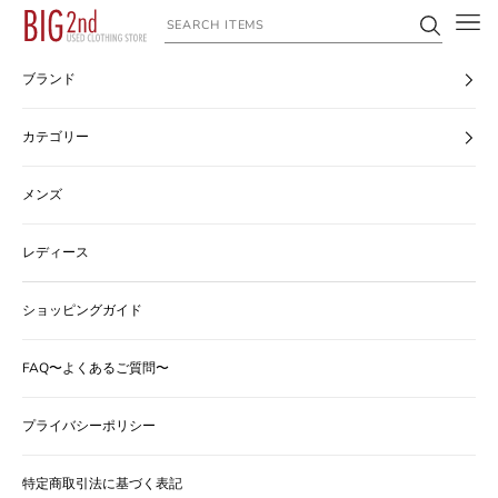
コンテンツへスキップ
ヴィンテージ古着のオンライン通販なら【公式】古着屋BIG2nd
ブランド
カテゴリー
メンズ
レディース
ショッピングガイド
FAQ〜よくあるご質問〜
プライバシーポリシー
特定商取引法に基づく表記