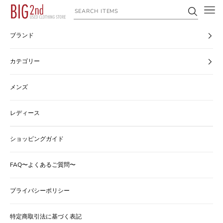
コンテンツへスキップ
ヴィンテージ古着のオンライン通販なら【公式】古着屋BIG2nd
ブランド
カテゴリー
メンズ
レディース
ショッピングガイド
FAQ〜よくあるご質問〜
プライバシーポリシー
特定商取引法に基づく表記