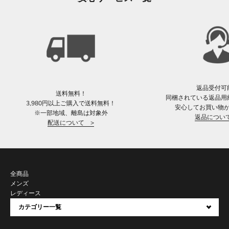
返品受付可
送料無料！
同梱されている返品用
3,980円以上ご購入で送料無料！
安心してお買い物
※一部地域、離島は対象外
返品につい
配送について >
全商品
メンズ
レディース
カテゴリー一覧