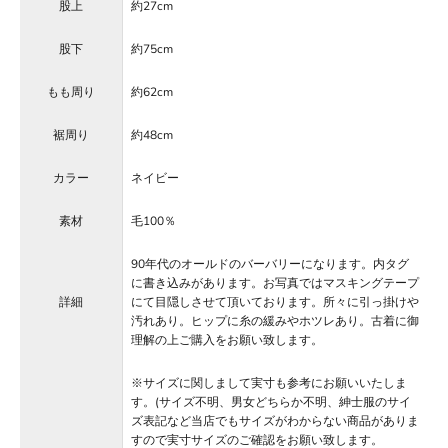
股上
約27cm
股下
約75cm
もも周り
約62cm
裾周り
約48cm
カラー
ネイビー
素材
毛100％
90年代のオールドのバーバリーになります。内タグ
に書き込みがあります。お写真ではマスキングテープ
詳細
にて目隠しさせて頂いております。所々に引っ掛けや
汚れあり。ヒップに糸の緩みやホツレあり。古着に御
理解の上ご購入をお願い致します。
※サイズに関しまして実寸も参考にお願いいたしま
す。(サイズ不明、男女どちらか不明、紳士服のサイ
ズ表記など当店でもサイズがわからない商品がありま
すので実寸サイズのご確認をお願い致します。