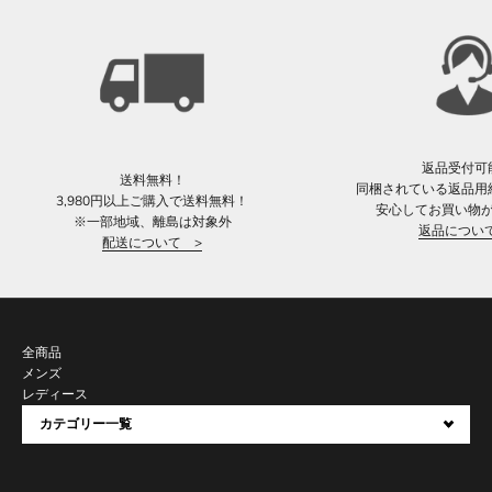
返品受付可
送料無料！
同梱されている返品用
3,980円以上ご購入で送料無料！
安心してお買い物
※一部地域、離島は対象外
返品につい
配送について >
全商品
メンズ
レディース
カテゴリー一覧