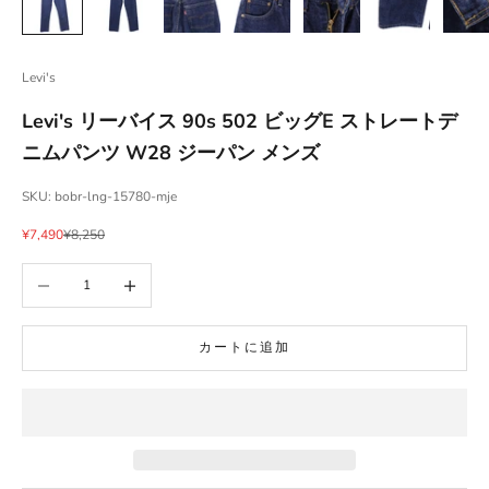
Levi's
Levi's リーバイス 90s 502 ビッグE ストレートデ
ニムパンツ W28 ジーパン メンズ
SKU: bobr-lng-15780-mje
セール価格
通常価格
¥7,490
¥8,250
数量を減らす
数量を増やす
カートに追加