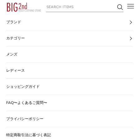
コンテンツへスキップ
ヴィンテージ古着のオンライン通販なら【公式】古着屋BIG2nd
ブランド
カテゴリー
メンズ
レディース
ショッピングガイド
FAQ〜よくあるご質問〜
プライバシーポリシー
特定商取引法に基づく表記