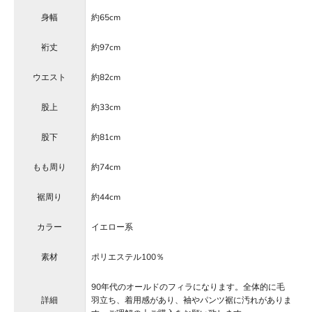
身幅
約65cm
裄丈
約97cm
ウエスト
約82cm
股上
約33cm
股下
約81cm
もも周り
約74cm
裾周り
約44cm
カラー
イエロー系
素材
ポリエステル100％
90年代のオールドのフィラになります。全体的に毛
詳細
羽立ち、着用感があり、袖やパンツ裾に汚れがありま