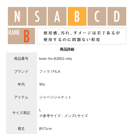
商品詳細
商品番号
bobr-fre-82852-mhj
ブランド
フィラ / FILA
年代
90s
アイテム
ジャージジャケット
L
サイズ表記
※参考サイズ：メンズLサイズ
着丈
約71cm