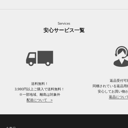
Services
安心サービス一覧
返品受付可
送料無料！
同梱されている返品用
3,980円以上ご購入で送料無料！
安心してお買い物
※一部地域、離島は対象外
返品につい
配送について >