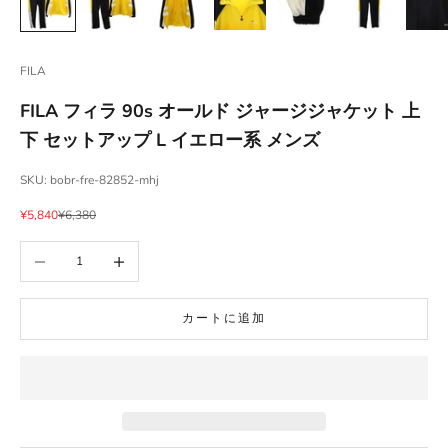
FILA
FILA フィラ 90s オールド ジャージジャケット 上
下 セットアップ L イエロー系 メンズ
SKU: bobr-fre-82852-mhj
セール価格
通常価格
¥5,840
¥6,380
数量を減らす
数量を増やす
カートに追加