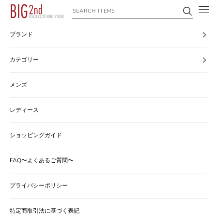
コンテンツへスキップ
ヴィンテージ古着のオンライン通販なら【公式】古着屋BIG2nd
ブランド
カテゴリー
メンズ
レディース
ショッピングガイド
FAQ〜よくあるご質問〜
プライバシーポリシー
特定商取引法に基づく表記