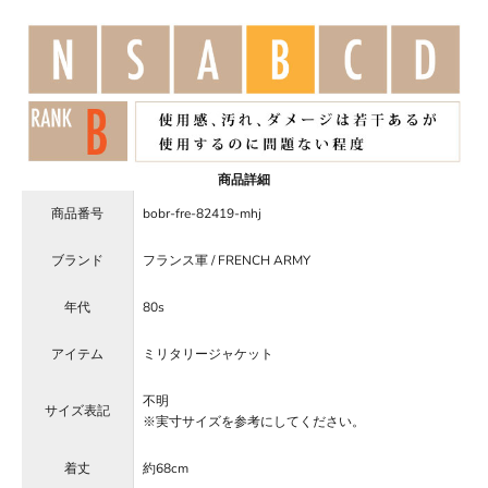
商品詳細
商品番号
bobr-fre-82419-mhj
ブランド
フランス軍 / FRENCH ARMY
年代
80s
アイテム
ミリタリージャケット
不明
サイズ表記
※実寸サイズを参考にしてください。
着丈
約68cm