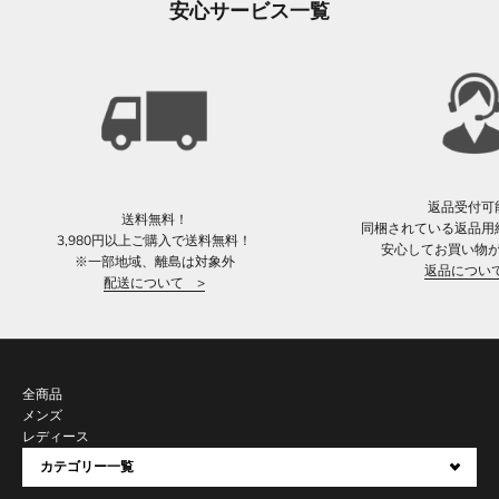
安心サービス一覧
返品受付可
送料無料！
同梱されている返品用
3,980円以上ご購入で送料無料！
安心してお買い物
※一部地域、離島は対象外
返品につい
配送について >
全商品
メンズ
レディース
カテゴリー一覧