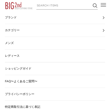
コンテンツへスキップ
ヴィンテージ古着のオンライン通販なら【公式】古着屋BIG2nd
ブランド
カテゴリー
メンズ
レディース
ショッピングガイド
FAQ〜よくあるご質問〜
プライバシーポリシー
特定商取引法に基づく表記