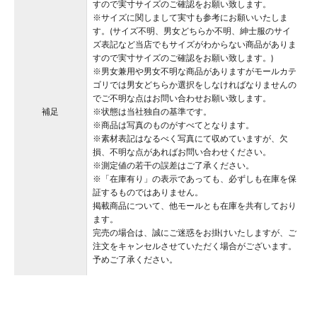
すので実寸サイズのご確認をお願い致します。
※サイズに関しまして実寸も参考にお願いいたしま
す。(サイズ不明、男女どちらか不明、紳士服のサイ
ズ表記など当店でもサイズがわからない商品がありま
すので実寸サイズのご確認をお願い致します。)
※男女兼用や男女不明な商品がありますがモールカテ
ゴリでは男女どちらか選択をしなければなりませんの
でご不明な点はお問い合わせお願い致します。
補足
※状態は当社独自の基準です。
※商品は写真のものがすべてとなります。
※素材表記はなるべく写真にて収めていますが、欠
損、不明な点があればお問い合わせください。
※測定値の若干の誤差はご了承ください。
※「在庫有り」の表示であっても、必ずしも在庫を保
証するものではありません。
掲載商品について、他モールとも在庫を共有しており
ます。
完売の場合は、誠にご迷惑をお掛けいたしますが、ご
注文をキャンセルさせていただく場合がございます。
予めご了承ください。