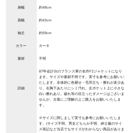
身幅
約49cm
肩幅
約43cm
袖丈
約59cm
カラー
カーキ
素材
不明
87年会計分のフランス軍の名作F2ジャケットになり
ます。サイズや素材不明です。実寸を参考にお願いい
たします。全体的に色褪せ・毛羽立ち・擦れが多少あ
詳細
り。右胸下あたりにシミ汚れ、左ポケット上に小さな
白い擦れあり。破れ等の目立ったダメージはございま
せんが、古着にご理解の上ご購入をお願いいたしま
す。
※サイズに関しまして実寸も参考にお願いいたしま
す。(サイズ不明、男女どちらか不明、紳士服のサイ
ズ表記など当店でもサイズがわからない商品がありま