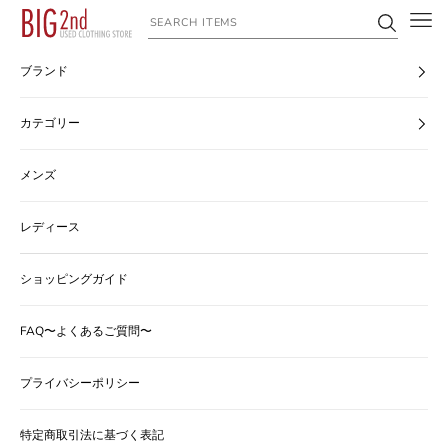
コンテンツへスキップ
ヴィンテージ古着のオンライン通販なら【公式】古着屋BIG2nd
ブランド
カテゴリー
メンズ
レディース
ショッピングガイド
FAQ〜よくあるご質問〜
プライバシーポリシー
特定商取引法に基づく表記