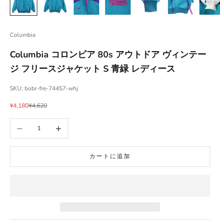
Columbia
Columbia コロンビア 80s アウトドア ヴィンテー
ジ フリースジャケット S 青緑 レディース
SKU: bobr-fre-74457-whj
セール価格
通常価格
¥4,180
¥4,620
数量を減らす
数量を増やす
カートに追加