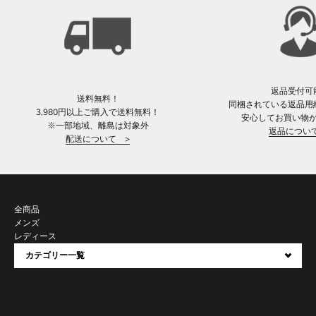
返品受付可
送料無料！
同梱されている返品用
3,980円以上ご購入で送料無料！
安心してお買い物
※一部地域、離島は対象外
返品につい
配送について >
全商品
メンズ
レディース
カテゴリー一覧