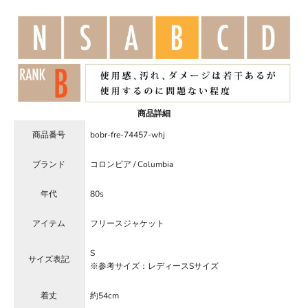
商品詳細
商品番号
bobr-fre-74457-whj
ブランド
コロンビア / Columbia
年代
80s
アイテム
フリースジャケット
S
サイズ表記
※参考サイズ：レディースSサイズ
着丈
約54cm