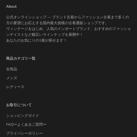
About
公式オンラインショップ — ブランド古着からファッション古着まで多くの
方の要望にお応えする国内最大規模の古着通販ショップです。
ヴィンテージをはじめ、人気のインポートブランド、おすすめのファッショ
ンテイストなど幅広いラインナップを展開中！
あなたのお気にりの1着が探せます！
商品カテゴリ一覧
全商品
メンズ
レディース
お取引について
ショッピングガイド
FAQ〜よくあるご質問〜
プライバシーポリシー