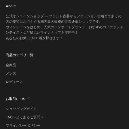
About
公式オンラインショップ — ブランド古着からファッション古着まで多くの
方の要望にお応えする国内最大規模の古着通販ショップです。
ヴィンテージをはじめ、人気のインポートブランド、おすすめのファッショ
ンテイストなど幅広いラインナップを展開中！
あなたのお気にりの1着が探せます！
商品カテゴリ一覧
全商品
メンズ
レディース
お取引について
ショッピングガイド
FAQ〜よくあるご質問〜
プライバシーポリシー