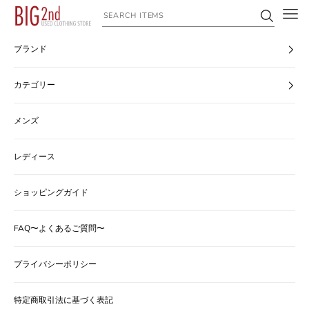
コンテンツへスキップ
ヴィンテージ古着のオンライン通販なら【公式】古着屋BIG2nd
ブランド
カテゴリー
メンズ
レディース
ショッピングガイド
FAQ〜よくあるご質問〜
プライバシーポリシー
特定商取引法に基づく表記