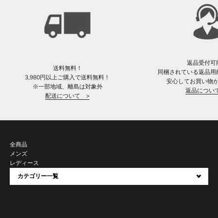
返品受付可
送料無料！
同梱されている返品用
3,980円以上ご購入で送料無料！
安心してお買い物
※一部地域、離島は対象外
返品につい
配送について >
全商品
メンズ
レディース
カテゴリー一覧