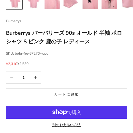
Burberrys
Burberrys バーバリーズ 90s オールド 半袖 ポロ
シャツ S ピンク 鹿の子 レディース
SKU: bobr-fre-67270-wpo
セール価格
通常価格
¥2,310
¥2,530
数量を減らす
数量を増やす
カートに追加
別のお支払い方法