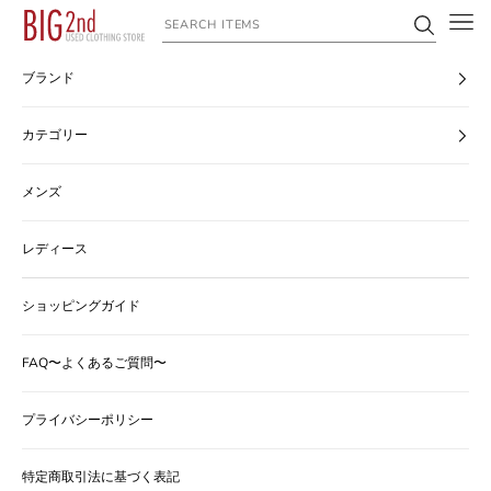
コンテンツへスキップ
ヴィンテージ古着のオンライン通販なら【公式】古着屋BIG2nd
ブランド
カテゴリー
メンズ
レディース
ショッピングガイド
FAQ〜よくあるご質問〜
プライバシーポリシー
特定商取引法に基づく表記