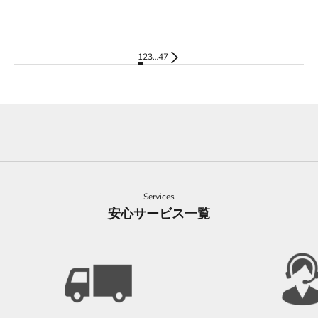
イプ柄 半袖 ボタンダウンシャツ L ホ
ンシャイン 日本製 半袖 コットンシャ
セール価格
セール価格
¥4,620
¥8,580
ワイト メンズ
ツ 40 ホワイト メンズ
1
2
3
…
47
Services
安心サービス一覧