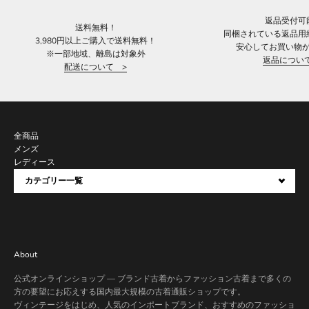
返品受付可
送料無料！
同梱されている返品用
3,980円以上ご購入で送料無料！
安心してお買い物
※一部地域、離島は対象外
返品につい
配送について >
全商品
メンズ
レディース
カテゴリー一覧
About
公式オンラインショップ — ブランド古着からファッション古着まで多くの
方の要望にお応えする国内最大規模の古着通販ショップです。
ヴィンテージをはじめ、人気のインポートブランド、おすすめのファッショ